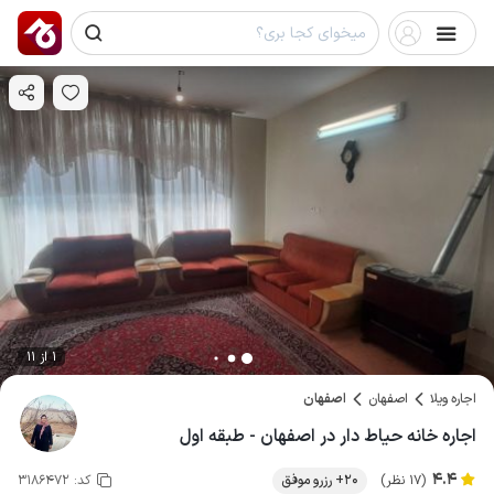
1 از 11
اجاره ویلا
اصفهان
اصفهان
اجاره خانه حیاط دار در اصفهان - طبقه اول
4.4
(17 نظر)
20+ رزرو موفق
کد:
3186472