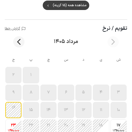
مشاهده همه (15 گزینه)
تقویم / نرخ
گزارش خطا
مرداد 1405
ش
ی
د
س
چ
پ
ج
2
1
9
8
7
6
5
4
3
16
15
14
13
12
11
10
23
22
21
20
19
18
17
1٬450٬000
1٬350٬000