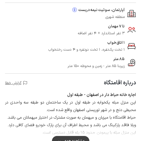
آپارتمان، سوئیت نیمه دربست
منطقه شهری
تا 7 مهمان
3 نفر استاندارد + 4 نفر اضافه
1 اتاق‌خواب
1 تخت یک‌نفره، 1 تخت دونفره و 4 دست رختخواب
85 متر
زیربنا 85 متر - زمین و محوطه 150 متر
درباره اقامتگاه
گزارش خطا
اجاره خانه حیاط دار در اصفهان - طبقه اول
این منزل مبله یکخوابه در طبقه اول در یک ساختمان دو طبقه سه واحدی در
محیطی دنج و در شهر توریستی اصفهان واقع شده است.
حیاط اقامتگاه با میزبان و میهمان به صورت مشترک در اختیار میهمانان می باشد.
ویلا فاقد پارکینگ می باشد و محیط اطراف آن برای پارک خودرو فضای کافی دارد.
این منزل مبله با پیمودن حدود 15 پله قابل دسترسی است.
دسترسی به نانوایی و سوپرمارکت با حدود 50 متر فاصله از اقامتگاه میسر می
مشاهده همه