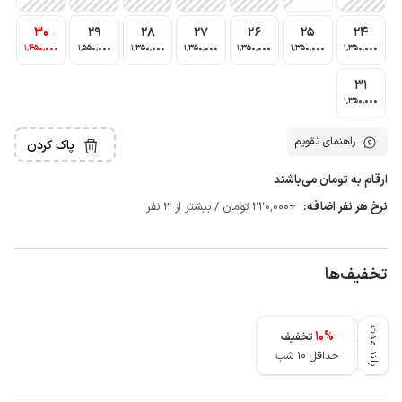
30
29
28
27
26
25
24
1٬450٬000
1٬550٬000
1٬350٬000
1٬350٬000
1٬350٬000
1٬350٬000
1٬350٬000
31
1٬350٬000
راهنمای تقویم
پاک کردن
ارقام به تومان می‌باشند
نرخ هر نفر اضافه:
+220٬000 تومان / بیشتر از 3 نفر
تخفیف‌ها
بلند مدت
10
%
تخفیف
حداقل 10 شب