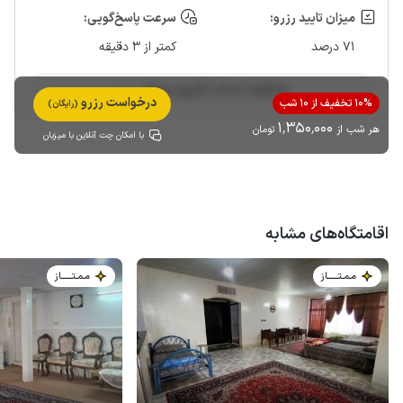
میزان تایید رزرو:
سرعت پاسخ‌گویی:
71 درصد
کمتر از 3 دقیقه
مشاهده حساب کاربری میزبان
درخواست رزرو
10% تخفیف از 10 شب
(رایگان)
1٬350٬000
هر شب از
تومان
با امکان چت آنلاین با میزبان
اقامتگاه‌های مشابه
مـمـتــــــاز
مـمـتــــــاز