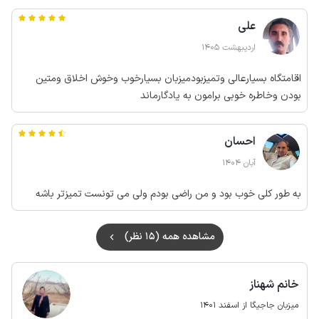
نبود و از امکاناتش هم شیرآلاتش فرسوده شده بود
علی
اردیبهشت 1405
اقامتگاه بسیارعالی وتمیزبودمیزبان بسیارخوب وخوش اخلاق ومتین
بودن وخاطره خوبی برامون به یادگارماند
احسان
آبان 1404
به طور کلی خوب بود و من راضی بودم ولی می تونست تمیزتر باشه
مشاهده همه (15 نظر)
خانم شهناز
میزبان جاجیگا از اسفند 1401