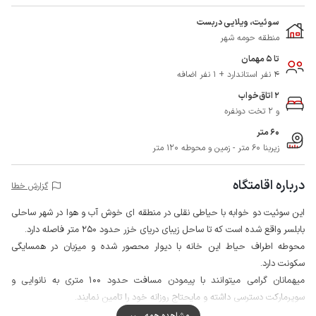
سوئیت، ویلایی دربست
منطقه حومه شهر
تا 5 مهمان
4 نفر استاندارد + 1 نفر اضافه
2 اتاق‌خواب
و 2 تخت دونفره
60 متر
زیربنا 60 متر - زمین و محوطه 120 متر
درباره اقامتگاه
گزارش خطا
این سوئیت دو خوابه با حیاطی نقلی در منطقه ای خوش آب و هوا در شهر ساحلی
بابلسر واقع شده است که تا ساحل زیبای دریای خزر حدود 250 متر فاصله دارد.
محوطه اطراف حیاط این خانه با دیوار محصور شده و میزبان در همسایگی
سکونت دارد.
میهمانان گرامی میتوانند با پیمودن مسافت حدود 100 متری به نانوایی و
سوپرمارکت دسترسی داشته و مایحتاج روزانه خود را تامین نمایند.
کیفیت خطوط شبکه تلفن همراه برای دو اپراتور ایرانسل و همراه اول در مکالمه
مشاهده همه