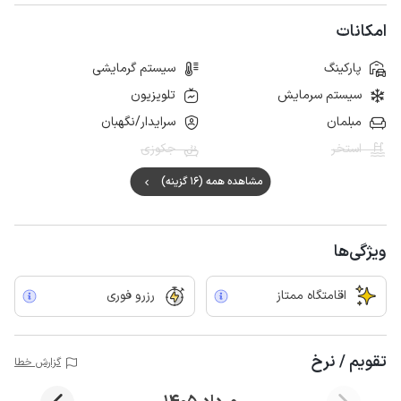
امکانات
پارکینگ
سیستم گرمایشی
سیستم سرمایش
تلویزیون
مبلمان
سرایدار/نگهبان
استخر
جکوزی
مشاهده همه (16 گزینه)
ویژگی‌ها
اقامتگاه ممتاز
رزرو فوری
تقویم / نرخ
گزارش خطا