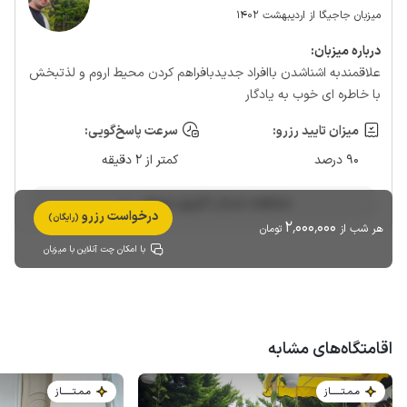
میزبان جاجیگا از اردیبهشت 1402
درباره‌ میزبان:
علاقمندبه اشناشدن باافراد جدیدبافراهم کردن محیط اروم و لذتبخش
با خاطره ای خوب به یادگار
میزان تایید رزرو:
سرعت پاسخ‌گویی:
90 درصد
کمتر از 2 دقیقه
مشاهده حساب کاربری میزبان
درخواست رزرو
(رایگان)
2٬000٬000
هر شب از
تومان
با امکان چت آنلاین با میزبان
اقامتگاه‌های مشابه
مـمـتــــــاز
مـمـتــــــاز