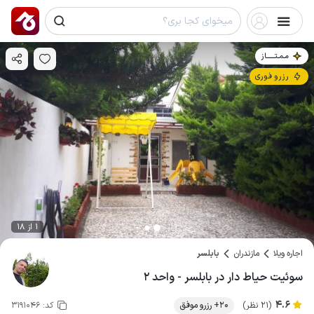
مـمـتــــــاز
رزرو فوری
1 از 18
اجاره ویلا
مازندران
بابلسر
سوئیت حیاط دار در بابلسر - واحد ۲
4.6
(21 نظر)
20+ رزرو موفق
کد:
3191046