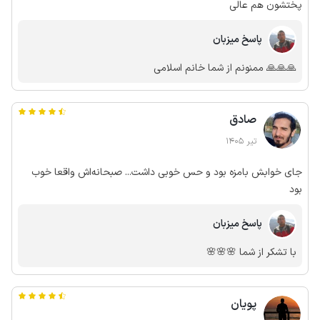
پختشون هم عالی
پاسخ میزبان
🙏🙏🙏 ممنونم از شما خانم اسلامی
صادق
تیر 1405
جای خوابش بامزه بود و حس خوبی داشت... صبحانه‌اش واقعا خوب
بود
پاسخ میزبان
با تشکر از شما 🌸🌸🌸
پویان