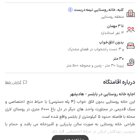
کلبه، خانه روستایی نیمه دربست
منطقه روستایی
تا 3 مهمان
3 نفر استاندارد
بدون اتاق‌خواب
و 3 دست رختخواب در فضای مشترک
30 متر
زیربنا 30 متر - زمین و محوطه 500 متر
درباره اقامتگاه
گزارش خطا
اجاره خانه روستایی در بابلسر - هادیشهر
این خانه روستایی بدون اتاق خواب (4 پله دسترسی) با حیاط دنج اختصاصی و
سبک قدیمی در مجاورت واحد های دیگر در دل باغ 6000 متری در روستای لاری
محله با فاصله حدود 5 کیلومتری از بابلسر واقع شده است.
طراحی خانه روستایی به صورت سالن پذیرایی و آشپزخانه می باشد و حمام با
سرویس بهداشتی ایرانی در حیاط اختصاصی قرار دارد.
اطراف حیاط با درخت و نرده های چوبی محصور است، همچنین میزبان در
مشاهده همه