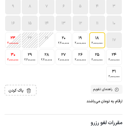
9
8
7
6
5
4
3
16
15
14
13
12
11
10
23
22
21
20
19
18
17
2٬000٬000
2٬200٬000
2٬000٬000
2٬000٬000
30
29
28
27
26
25
24
2٬000٬000
2٬200٬000
2٬200٬000
2٬000٬000
2٬000٬000
2٬000٬000
2٬000٬000
31
2٬000٬000
راهنمای تقویم
پاک کردن
ارقام به تومان می‌باشند
مقررات لغو رزرو