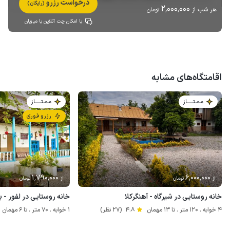
درخواست رزرو
(رایگان)
2٬000٬000
هر شب از
تومان
با امکان چت آنلاین با میزبان
اقامتگاه‌های مشابه
مـمـتــــــاز
مـمـتــــــاز
رزرو فوری
1٬790٬000
6٬000٬000
از
تومان
از
تومان
خانه روستایی در شیرگاه - آهنگرکلا
خانه روستایی در لفور - ب
4 خوابه . 120 متر . تا 13 مهمان
4.8
(27 نظر)
1 خوابه . 70 متر . تا 6 مهمان