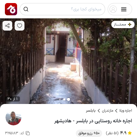
مـمـتــــــاز
1 از 30
اجاره ویلا
مازندران
بابلسر
اجاره خانه روستایی در بابلسر - هادیشهر
4.9
(51 نظر)
50+ رزرو موفق
کد:
3195183