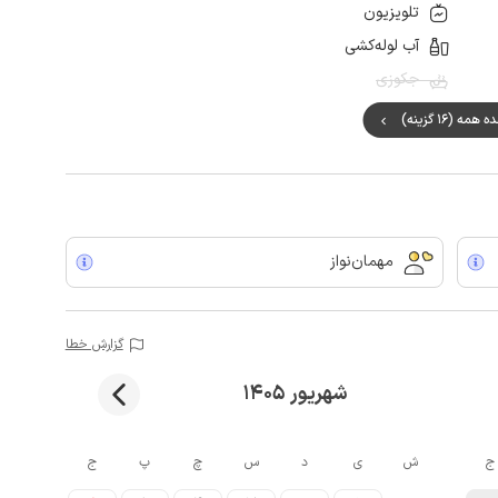
تلویزیون
آب لوله‌کشی
جکوزی
مه (16 گزینه)
مهمان‌نواز
گزارش خطا
شهریور 1405
ج
ش
ی
د
س
چ
پ
ج