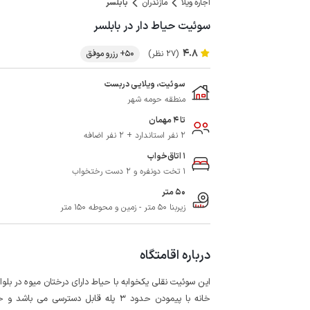
اجاره ویلا
مازندران
بابلسر
سوئیت حیاط دار در بابلسر
4.8
(27 نظر)
50+ رزرو موفق
سوئیت، ویلایی دربست
منطقه حومه شهر
تا 4 مهمان
2 نفر استاندارد + 2 نفر اضافه
1 اتاق‌خواب
1 تخت دونفره و 2 دست رختخواب
50 متر
زیربنا 50 متر - زمین و محوطه 150 متر
درباره اقامتگاه
این سوئیت نقلی یکخوابه با حیاط دارای درختان میوه در بلوا
خانه با پیمودن حدود 3 پله قابل دستر