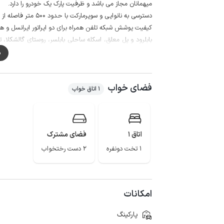
میهمانان مجاز می باشد و ظرفیت پارک یک خودرو را دارد.
دسترسی به نانوایی و سوپرمارکت با حدود 500 متر فاصله از اقامتگاه میسر می باشد.
کیفیت پوشش شبکه تلفن همراه برای دو اپراتور ایرانسل و همراه 
بابلرود و پل معلق، اسکله ساحلی بابلسر، روستای گالشکلا
باشد.
م
فضای خواب
1 اتاق خواب
اتاق 1
فضای مشترک
1 تخت دونفره
2 دست رختخواب
امکانات
پارکینگ