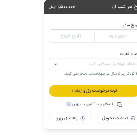
خ هر شب از
:
1٬500٬000
تومان
ریخ سفر
تاریخ ورود
تاریخ خروج
داد نفرات
.
ثبت درخواست رزرو
(رایگان)
با امکان چت آنلاین با میزبان
ضمانت تحویل
راهنمای رزرو