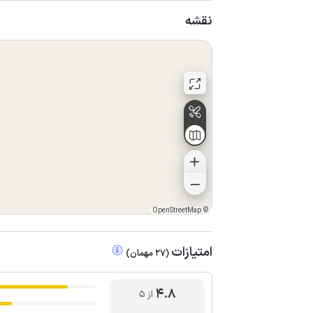
نقشه
OpenStreetMap
©
امتیازات
(
27
مهمان
)
4.8
از ۵