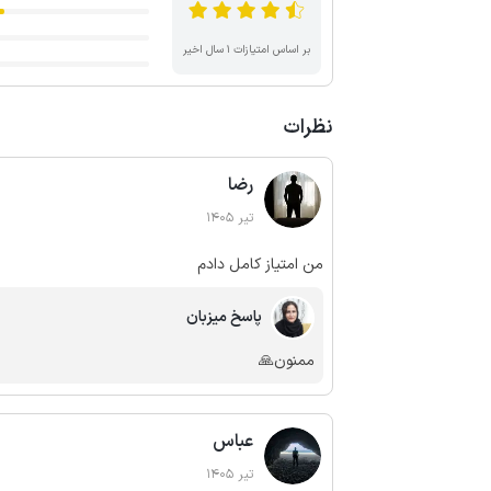
بر اساس امتیازات ۱ سال اخیر
نظرات
رضا
تیر 1405
من امتیاز کامل دادم
پاسخ میزبان
ممنون🙏
عباس
تیر 1405