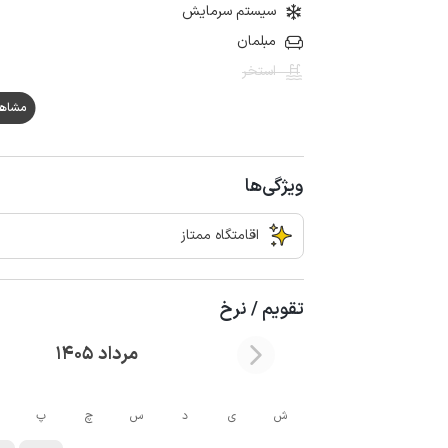
سیستم سرمایش
مبلمان
استخر
مشاهده ه
ویژگی‌ها
اقامتگاه ممتاز
تقویم / نرخ
مرداد 1405
ش
ی
د
س
چ
پ