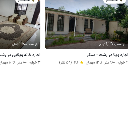
مـمـتــــــاز
مـمـتــــــاز
1٬500٬000
1٬370٬000
از
تومان
از
تومان
اجاره ویلا در رشت - سنگر
اجاره خانه ویلایی در رش
2 خوابه . 160 متر . تا 12 مهمان
4.6
(58 نظر)
3 خوابه . 80 متر . تا 10 مهمان