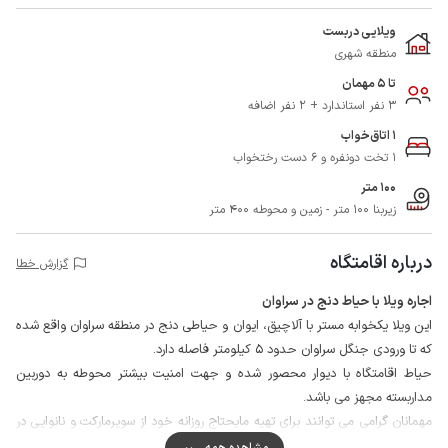
ویلایی دربست
منطقه شهری
تا 5 مهمان
3 نفر استاندارد + 2 نفر اضافه
1 اتاق‌خواب
1 تخت دونفره و 6 دست رختخواب
100 متر
زیربنا 100 متر - زمین و محوطه 400 متر
درباره اقامتگاه
گزارش خطا
اجاره ویلا با حیاط دنج در سراوان
این ویلا یکخوابه مستر با آلاچیق، ایوان و حیاطی دنج در منطقه سراوان واقع شده
که تا ورودی جنگل سراوان حدود 5 کیلومتر فاصله دارد.
حیاط اقامتگاه با دیوار محصور شده و جهت امنیت بیشتر محوطه به دوربین
مداربسته مجهز می باشد.
مهمانان گرامی می توانند برای تهیه مایحتاج روزانه خود از سوپرمارکت و نانوایی در
فاصله حدود یک کیلومتری اقامتگاه استفاده نمایند.
مشاهده همه