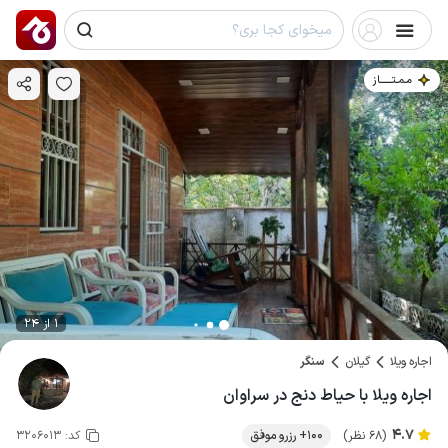
مـمـتــــــاز
1 از 24
اجاره ویلا
گیلان
سنگر
اجاره ویلا با حیاط دنج در سراوان
4.7
(68 نظر)
100+ رزرو موفق
کد:
3206013