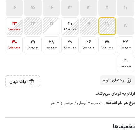
16
15
14
13
12
11
10
23
22
21
20
19
18
17
1٬800٬000
1٬800٬000
30
29
28
27
26
25
24
1٬800٬000
1٬800٬000
1٬800٬000
1٬800٬000
1٬800٬000
1٬800٬000
1٬800٬000
31
1٬800٬000
راهنمای تقویم
پاک کردن
ارقام به تومان می‌باشند
نرخ هر نفر اضافه:
+300٬000 تومان / بیشتر از 3 نفر
تخفیف‌ها