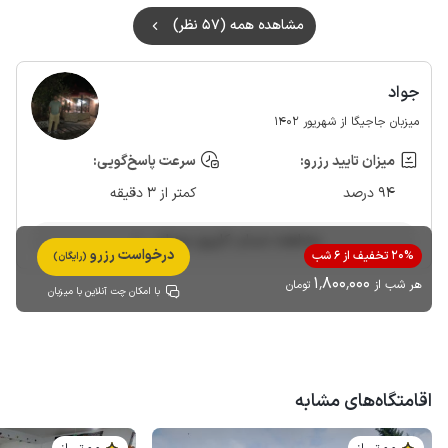
مشاهده همه (57 نظر)
جواد
میزبان جاجیگا از شهریور 1402
میزان تایید رزرو:
سرعت پاسخ‌گویی:
94 درصد
کمتر از 3 دقیقه
مشاهده حساب کاربری میزبان
درخواست رزرو
20% تخفیف از 6 شب
(رایگان)
1٬800٬000
هر شب از
تومان
با امکان چت آنلاین با میزبان
اقامتگاه‌های مشابه