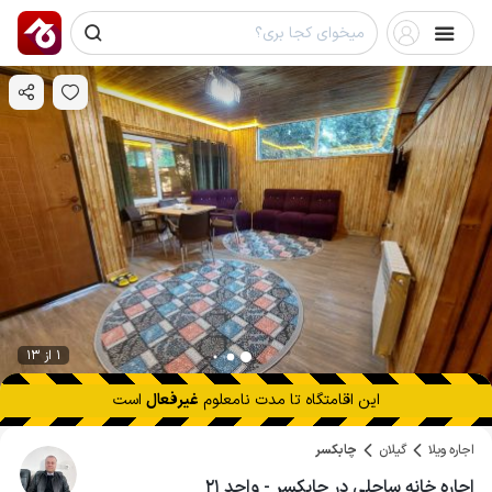
1 از 13
این اقامتگاه تا
مدت نامعلوم
غیرفعال
است
اجاره ویلا
گیلان
چابکسر
اجاره خانه ساحلی در چابکسر - واحد ۲۱