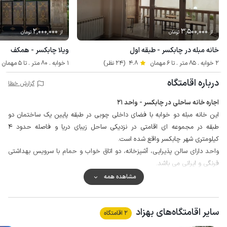
2٬000٬000
3٬500٬000
از
تومان
از
تومان
خانه مبله در چابکسر - طبقه اول
ویلا چابکسر - همکف
2 خوابه . 85 متر . تا 6 مهمان
4.8
(24 نظر)
1 خوابه . 80 متر . تا 5 مهمان
درباره اقامتگاه
گزارش خطا
اجاره خانه ساحلی در چابکسر - واحد 21
این خانه مبله دو خوابه با فضای داخلی چوبی در طبقه پایین یک ساختمان دو
طبقه در مجموعه ای اقامتی در نزدیکی ساحل زیبای دریا و فاصله حدود 4
کیلومتری شهر چابکسر واقع شده است.
واحد دارای سالن پذیرایی، آشپزخانه، دو اتاق خواب و حمام با سرویس بهداشتی
فرنگی و ایرانی می باشد.
محیط اطراف حیاط مشاع این مجموعه ساحلی با فنس حصار شده و به جهت
مشاهده همه
حفظ امنیت بیشتر حیاط و دروازه ورودی مجهز به دوربین مداربسته می باشد،
همچنین واحد پذیرش به صورت 24 ساعته در مجموعه مستقر است.
سایر اقامتگاه‌های بهزاد
حیاط سرسبز، محوطه پارکینگ، آلاچیق و باربیکیو از مشاعات مجموعه می باشد که
2 اقامتگاه
با سایر میهمانان به صورت مشترک استفاده می شود.