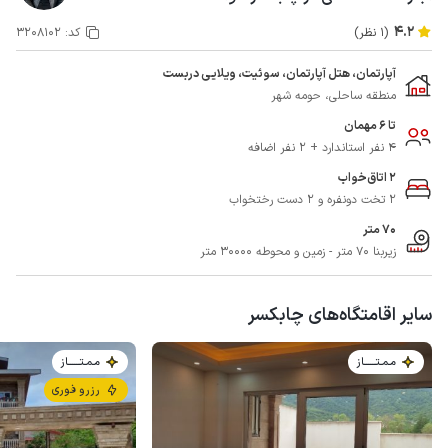
4.2
(1 نظر)
کد:
3208102
آپارتمان، هتل آپارتمان، سوئیت، ویلایی دربست
منطقه ساحلی، حومه شهر
تا 6 مهمان
4 نفر استاندارد + 2 نفر اضافه
2 اتاق‌خواب
2 تخت دونفره و 2 دست رختخواب
70 متر
زیربنا 70 متر - زمین و محوطه 30000 متر
سایر اقامتگاه‌های چابکسر
مـمـتــــــاز
مـمـتــــــاز
رزرو فوری