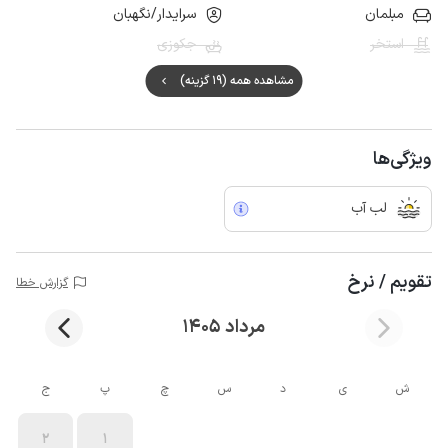
مبلمان
سرایدار/نگهبان
استخر
جکوزی
مشاهده همه (19 گزینه)
ویژگی‌ها
لب آب
تقویم / نرخ
گزارش خطا
مرداد 1405
ش
ی
د
س
چ
پ
ج
2
1