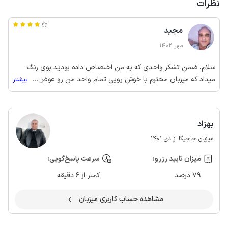
نظرات
مجید
مهر 1402
سلام، ضمن تشکر واحدی که به من اختصاص داده بودید بوی رنگ
میداد که میزبان محترم با خوش رویی تمام واحد من رو عوض کرد که
...
بیشتر
جا داره ازشون تشکر کنم.
بهزاد
میزبان جاجیگا از دی 1401
میزان تایید رزرو:
سرعت پاسخ‌گویی:
79 درصد
کمتر از 6 دقیقه
مشاهده حساب کاربری میزبان