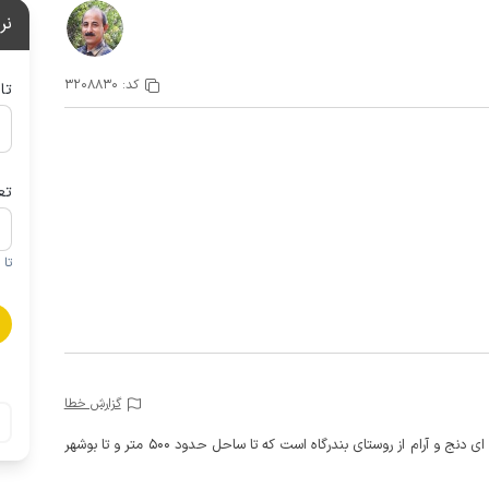
نر
کد:
3208830
تا
تع
تا 1 کودک زیر 5 سال در صورتحساب لحاظ نمی گردد
گزارش خطا
این اتاق نقلی یکی از 7 اتاق یک اقامتگاه بومگردی در منطقه ای دنج و آرام از روستای بندرگاه است که تا ساحل حدود 500 متر و تا بوشهر