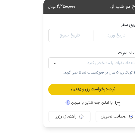
خ هر شب از
:
2٬250٬000
تومان
ریخ سفر
تاریخ ورود
تاریخ خروج
داد نفرات
.
ثبت درخواست رزرو
(رایگان)
با امکان چت آنلاین با میزبان
ضمانت تحویل
راهنمای رزرو