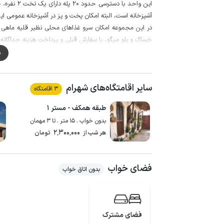
این واحد ب
آشپزخانه است، البته امکان پخت و پز در آشپزخانه عمومی ای
در این مجموعه امکان سرو غذاهای محلی نظیر قلیه ماهی 
خساک و پلو میگو، با سفارش قبلی و پرداخت هزینه جداگان
حیاط مجموعه با دیوار محصور می باشد به دوربین مداربست
م
سوخت اقامتگاه توسط گاز مایع تامین می شود و دسترسی به 
باشد.
سایر اقامتگاه‌های شهرام
کیفیت پوشش شبکه تلفن همراه برای دو اپراتور ایرانسل و همراه 
3 اقامتگاه
طبقه همکف - مستر ۱
بدون خواب . 15 متر . تا 3 مهمان
2٬300٬000
هر شب از
تومان
فضای خواب
بدون اتاق خواب
فضای مشترک