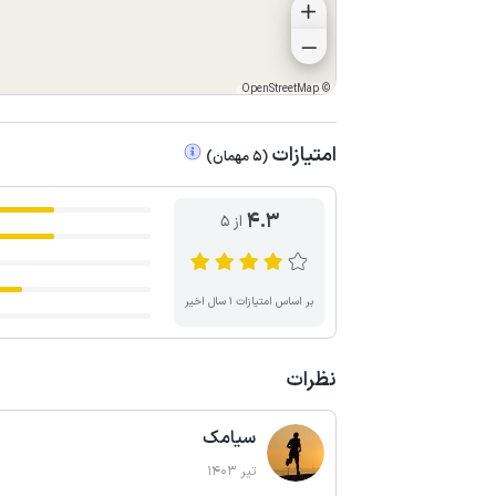
OpenStreetMap
©
امتیازات
(
5
مهمان
)
4.3
از ۵
بر اساس امتیازات ۱ سال اخیر
نظرات
سیامک
تیر 1403