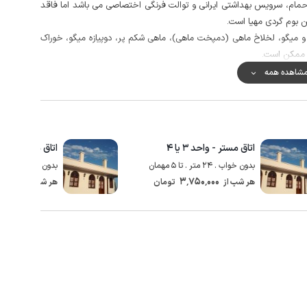
ا دسترسی حدود 20 پله دارای یک تخت 2 نفره، حمام، سرویس بهداشتی ایرانی و توالت فرنگی اختصاصی می باشد اما فاقد
ن بوم گردی مهیا است.
و میگو، لخلاخ ماهی (دمپخت ماهی)، ماهی شکم پر، دوپیازه میگو، خوراک
ه ممکن است.
ه مجهز شده است، همچنین میزبان در محوطه حضور دارد.
شاهده همه
نانوایی و سوپرمارکت با حدود یک دقیقه پیاده‌روی از اقامتگاه میسر می
اول در مکالمه عالی و دسترسی به اینترنت به صورت 4g است.
اتاق مستر - واحد ۳ یا ۴
اتاق مستر - طب
بدون خواب . 24 متر . تا 5 مهمان
بدون خواب . 15 متر . تا 3 مهمان
00٬000
3٬750٬000
هر شب از
تومان
هر شب از