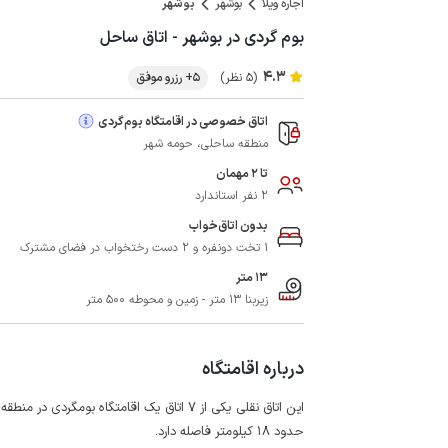
اجاره ویلا
بوشهر
بوشهر
بوم گردی در بوشهر - اتاق ساحل
4.3
(5 نظر)
5+ رزرو موفق
اتاق خصوصی در اقامتگاه بوم‌گردی
منطقه ساحلی، حومه شهر
تا 2 مهمان
2 نفر استاندارد
بدون اتاق‌خواب
1 تخت دونفره و 2 دست رختخواب در فضای مشترک
13 متر
زیربنا 13 متر - زمین و محوطه 500 متر
درباره اقامتگاه
حدود 18 کیلومتر فاصله دارد.