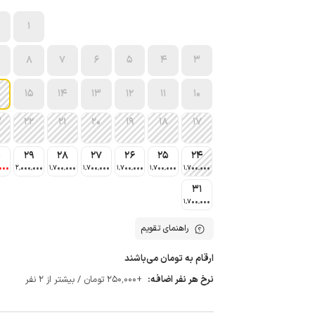
1
8
7
6
5
4
3
15
14
13
12
11
10
3
22
21
20
19
18
17
0
29
28
27
26
25
24
000
2٬000٬000
1٬700٬000
1٬700٬000
1٬700٬000
1٬700٬000
1٬700٬000
31
1٬700٬000
راهنمای تقویم
ارقام به تومان می‌باشند
نرخ هر نفر اضافه:
+250٬000 تومان / بیشتر از 2 نفر