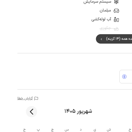
سیستم سرمایش
مبلمان
آب لوله‌کشی
جکوزی
مه (14 گزینه)
گزارش خطا
شهریور 1405
ج
ش
ی
د
س
چ
پ
ج