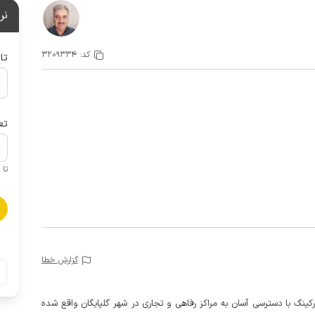
نر
کد:
3209334
تا
تع
تا 1 کودک زیر 5 سال در صورتحساب لحاظ نمی گردد
گزارش خطا
ترسی 13 پله در طبقه بالای پارکینگ با دسترسی آسان به مراکز رفاهی و تجاری در شهر گلپایگان واقع شده