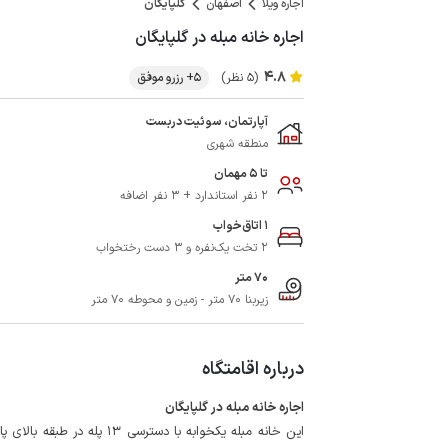
اجاره ویلا
اصفهان
گلپایگان
اجاره خانه مبله در گلپایگان
4.8
(5 نظر)
5+ رزرو موفق
آپارتمان، سوئیت دربست
منطقه شهری
تا 5 مهمان
2 نفر استاندارد + 3 نفر اضافه
1 اتاق‌خواب
2 تخت یک‌نفره و 3 دست رختخواب
70 متر
زیربنا 70 متر - زمین و محوطه 70 متر
درباره اقامتگاه
اجاره خانه مبله در گلپایگان
این خانه مبله یکخوابه با دس