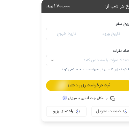
خ هر شب از
:
1٬700٬000
تومان
ریخ سفر
تاریخ ورود
تاریخ خروج
داد نفرات
.
ثبت درخواست رزرو
(رایگان)
با امکان چت آنلاین با میزبان
ضمانت تحویل
راهنمای رزرو