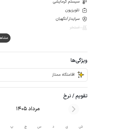
سیستم گرمایشی
تلویزیون
سرایدار/نگهبان
استخر
مشاهده ه
ویژگی‌ها
اقامتگاه ممتاز
تقویم / نرخ
مرداد 1405
ش
ی
د
س
چ
پ