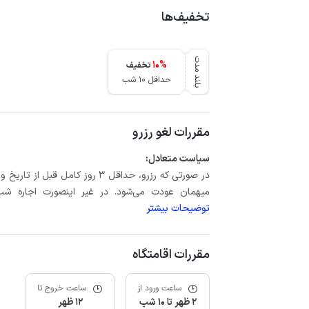
تخفیف‌ها
بلند مدت
10
%
تخفیف
حداقل 10 شب
مقررات لغو رزرو
سیاست متعادل:
میهمان عودت می‌شود. در غیر اینصورت اجاره شب اول بعلاوه حداکثر 15 درص
توضیحات بیشتر
مقررات اقامتگاه
ساعت ورود از
ساعت خروج تا
2 ظهر تا 10 شب
12 ظهر