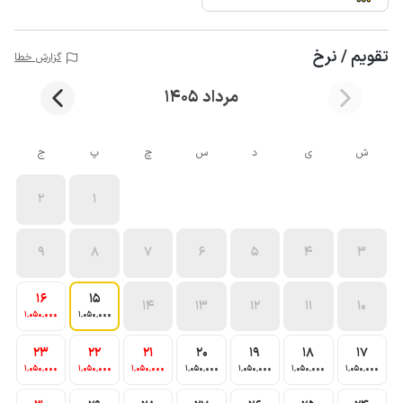
تقویم / نرخ
گزارش خطا
مرداد 1405
ش
ی
د
س
چ
پ
ج
2
1
9
8
7
6
5
4
3
16
15
14
13
12
11
10
1٬050٬000
1٬050٬000
23
22
21
20
19
18
17
1٬050٬000
1٬050٬000
1٬050٬000
1٬050٬000
1٬050٬000
1٬050٬000
1٬050٬000