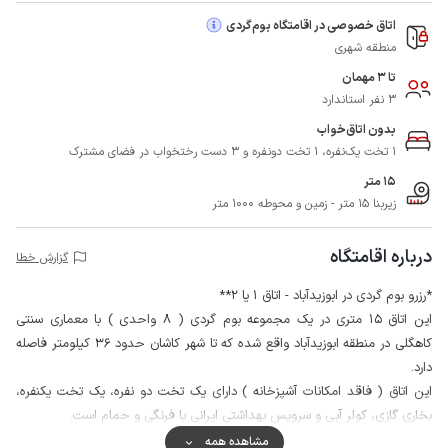
اتاق خصوصی در اقامتگاه بوم‌گردی
منطقه شهری
تا 3 مهمان
3 نفر استاندارد
بدون اتاق‌خواب
1 تخت یک‌نفره، 1 تخت دونفره و 3 دست رختخواب در فضای مشترک
15 متر
زیربنا 15 متر - زمین و محوطه 1000 متر
درباره اقامتگاه
گزارش خطا
*رزرو بوم گردی در ابوزیدآباد - اتاق 1 یا 2**
این اتاق 15 متری در یک مجموعه بوم گردی ( 8 واحدی ) با معماری سنتی
کاهگلی در منطقه ابوزیدآباد واقع شده که تا شهر کاشان حدود 36 کیلومتر فاصله
دارد.
این اتاق ( فاقد امکانات آشپزخانه ) دارای یک تخت دو نفره، یک تخت یکنفره،
بخاری گازی، کولر آبی و سرویس بهداشتی ایرانی با فرنگی و حمام است.
از مشاعات این مجموعه اقامتی می توان به فضای پارکینگ و حیاط، آشپزخانه
مشاهده همه