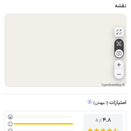
نقشه
OpenStreetMap
©
امتیازات
(
1
مهمان
)
4.8
از ۵