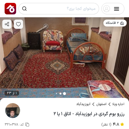
2 اقامتگاه
1 از 23
اجاره ویلا
اصفهان
ابوزیدآباد
رزرو بوم گردی در ابوزیدآباد - اتاق ۱ یا ۲
4.8
(1 نظر)
کد:
3210378