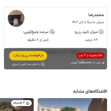
محمدرضا
میزبان جاجیگا از آبان 1402
میزان تایید رزرو:
سرعت پاسخ‌گویی:
89 درصد
کمتر از 8 دقیقه
مشاهده حساب کاربری میزبان
درخواست رزرو
5% تخفیف از 3 شب
(رایگان)
1٬050٬000
هر شب از
تومان
با امکان چت آنلاین با میزبان
اقامتگاه‌های مشابه
3 اقامتگاه