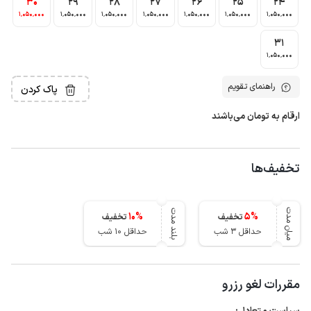
30
29
28
27
26
25
24
1٬050٬000
1٬050٬000
1٬050٬000
1٬050٬000
1٬050٬000
1٬050٬000
1٬050٬000
31
1٬050٬000
راهنمای تقویم
پاک کردن
ارقام به تومان می‌باشند
تخفیف‌ها
میان مدت
بلند مدت
10
%
5
%
تخفیف
تخفیف
حداقل 3 شب
حداقل 10 شب
مقررات لغو رزرو