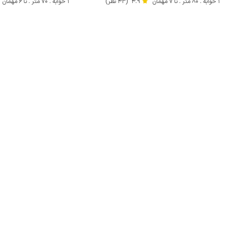
1 خوابه . 80 متر . تا 7 مهمان
4.9
(43 نظر)
1 خوابه . 70 متر . تا 6 مهمان