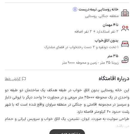
خانه روستایی نیمه دربست
منطقه جنگلی، روستایی
تا 4 مهمان
2 نفر استاندارد + 2 نفر اضافه
بدون اتاق‌خواب
1 تخت دونفره و 2 دست رختخواب در فضای مشترک
35 متر
زیربنا 35 متر - زمین و محوطه 9000 متر
درباره اقامتگاه
گزارش خطا
این خانه روستایی بدون اتاق خواب در طبقه همکف یک ساختمان دو طبقه دو
واحدی در یک محوطه 25000 متر مربعی و در مجاورت 10 واحد دیگر با ایوانی دلباز
و سرسبز در مجموعه اقامتی و جنگلی در منطقه سراوان واقع شده است که با شهر
رشت حدود 20 کیلومتر فاصله دارد.
طراحی سوئیت به صورت، ایوان، نشیمن، یک اتاق خواب و سرویس ایرانی و حمام
می باشد.
محوطه اطراف این مجموعه اقامتی که به صورت مشترک با سایر واحد ها استفاده
مشاهده همه