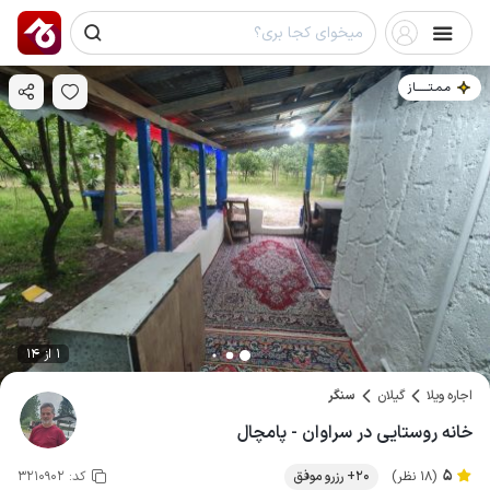
مـمـتــــــاز
1 از 14
اجاره ویلا
گیلان
سنگر
خانه روستایی در سراوان - پامچال
5
(18 نظر)
20+ رزرو موفق
کد:
3210902