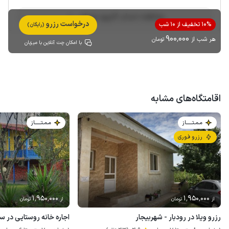
مشاهده حساب کاربری میزبان
درخواست رزرو
10% تخفیف از 10 شب
(رایگان)
900٬000
هر شب از
تومان
با امکان چت آنلاین با میزبان
اقامتگاه‌های مشابه
مـمـتــــــاز
مـمـتــــــاز
رزرو فوری
1٬950٬000
1٬950٬000
از
تومان
از
تومان
رزرو ویلا در رودبار - شهربیجار
اجاره خانه روستایی در سر