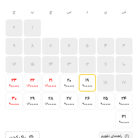
ش
ی
د
س
چ
پ
ج
2
1
9
8
7
6
5
4
3
16
15
14
13
12
11
10
23
22
21
20
19
18
17
900٬000
1٬200٬000
1٬200٬000
900٬000
900٬000
30
29
28
27
26
25
24
900٬000
1٬200٬000
1٬200٬000
900٬000
900٬000
900٬000
900٬000
31
900٬000
راهنمای تقویم
پاک کردن