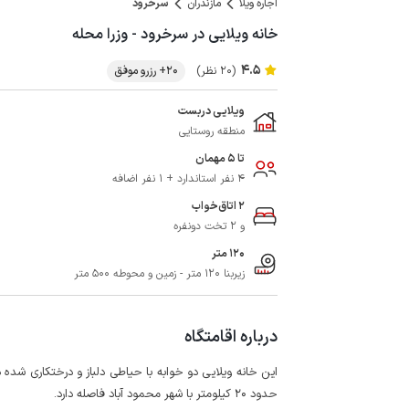
اجاره ویلا
مازندران
سرخرود
خانه ویلایی در سرخرود - وزرا محله
4.5
(20 نظر)
20+ رزرو موفق
ویلایی دربست
منطقه روستایی
تا 5 مهمان
4 نفر استاندارد + 1 نفر اضافه
2 اتاق‌خواب
و 2 تخت دونفره
120 متر
زیربنا 120 متر - زمین و محوطه 500 متر
درباره اقامتگاه
حدود 20 کیلومتر با شهر محمود آباد فاصله دارد.