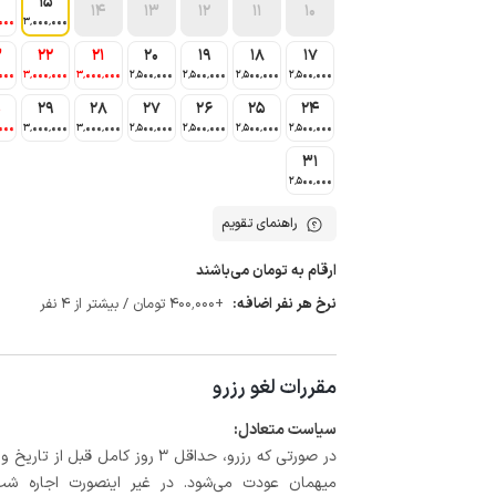
15
14
13
12
11
10
000
3٬000٬000
3
22
21
20
19
18
17
000
3٬000٬000
3٬000٬000
2٬500٬000
2٬500٬000
2٬500٬000
2٬500٬000
0
29
28
27
26
25
24
000
3٬000٬000
3٬000٬000
2٬500٬000
2٬500٬000
2٬500٬000
2٬500٬000
31
2٬500٬000
راهنمای تقویم
ارقام به تومان می‌باشند
نرخ هر نفر اضافه:
+400٬000 تومان / بیشتر از 4 نفر
مقررات لغو رزرو
سیاست متعادل:
میهمان عودت می‌شود. در غیر اینصورت اجاره شب اول بعلاوه حداکثر 15 درص