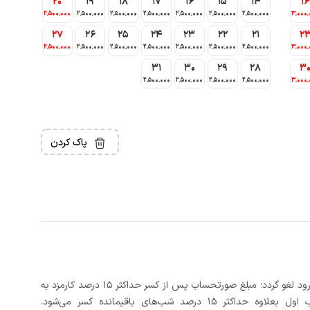
20
19
18
17
16
15
14
16
2٬500٬000
2٬500٬000
2٬500٬000
2٬500٬000
2٬500٬000
2٬500٬000
2٬500٬000
3٬000٬
27
26
25
24
23
22
21
2
2٬500٬000
2٬500٬000
2٬500٬000
2٬500٬000
2٬500٬000
2٬500٬000
2٬500٬000
3٬000٬
31
30
29
28
3
2٬500٬000
2٬500٬000
2٬500٬000
2٬500٬000
3٬000٬
پاک کردن
در صورتی که رزرو، حداقل 3 روز کامل قبل از تاریخ ورود لغو گردد؛ مبلغ صورتحساب پس از کسر حداکثر 15 درصد کارمزد به
د شب‌های باقیمانده کسر می‌شود.