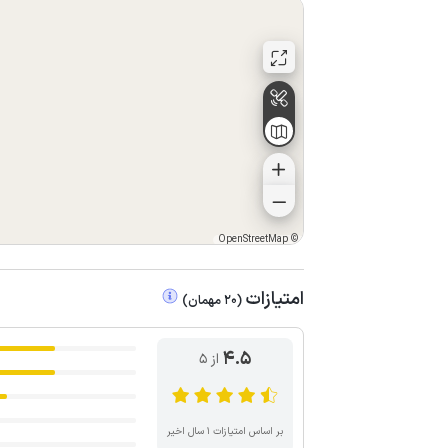
OpenStreetMap
©
امتیازات
(
20
مهمان
)
4.5
از ۵
بر اساس امتیازات ۱ سال اخیر