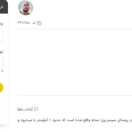
نر
کد:
3211250
تا
تع
تا 1 کودک زیر 5 سال در صورتحساب لحاظ نمی گردد
گزارش خطا
این خانه ویلایی دو خوابه با حیاطی دلباز و درختکاری شده در روستای سرسبز وزرا محله واقع شده است که حدود 1 کیلومتر با سرخرود و