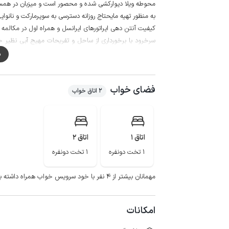
محوطه ویلا دیوارکشی شده و محصور است و میزبان در همسا
به منظور تهیه مایحتاج روزانه دسترسی به سوپرمارکت و نانوایی با طی نمودن مس
کیفیت آنتن دهی اپراتورهای ایرانسل و همراه اول در مکالمه خوب 
سرخرود با برخورداری از ساحل و تفریحات مهیج آبی نظیر ج
محمودآباد و فریدونکنار انتخاب مناسبی جهت اقامت و دست
م
فضای خواب
2 اتاق خواب
اتاق 1
اتاق 2
1 تخت دونفره
1 تخت دونفره
مهمانان بیشتر از ۴ نفر با خود سرویس خواب همراه داشته باشند.
امکانات