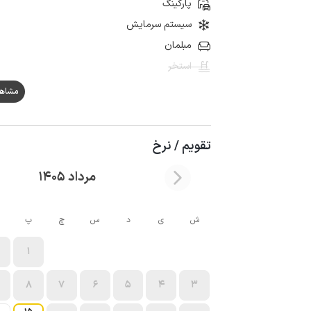
پارکینگ
سیستم سرمایش
مبلمان
استخر
مشاهده ه
تقویم / نرخ
مرداد 1405
ش
ی
د
س
چ
پ
1
8
7
6
5
4
3