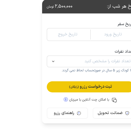
خ هر شب از
:
2٬500٬000
تومان
ریخ سفر
تاریخ ورود
تاریخ خروج
داد نفرات
.
ثبت درخواست رزرو
(رایگان)
با امکان چت آنلاین با میزبان
ضمانت تحویل
راهنمای رزرو