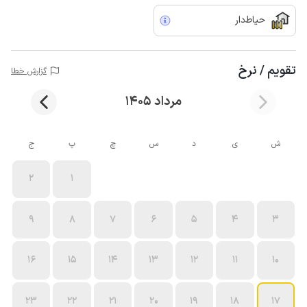
حیاط‌دار
تقویم / نرخ
گزارش خطا
مرداد 1405
ش
ی
د
س
چ
پ
ج
2
1
9
8
7
6
5
4
3
16
15
14
13
12
11
10
23
22
21
20
19
18
17