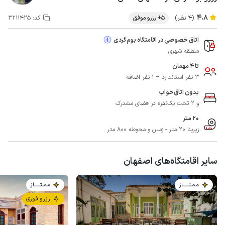
4.8
(4 نظر)
5+ رزرو موفق
کد:
3211425
اتاق خصوصی در اقامتگاه بوم‌گردی
منطقه شهری
تا 4 مهمان
3 نفر استاندارد + 1 نفر اضافه
بدون اتاق‌خواب
و 2 تخت یک‌نفره در فضای مشترک
20 متر
زیربنا 20 متر - زمین و محوطه 800 متر
سایر اقامتگاه‌های اصفهان
مـمـتــــــاز
مـمـتــــــاز
رزرو فوری