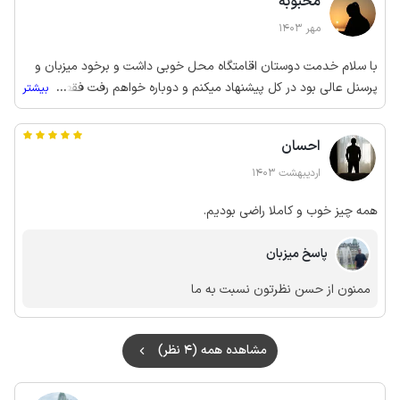
محبوبه
مهر 1403
با سلام خدمت دوستان اقامتگاه محل خوبی داشت و برخود میزبان و
پرسنل عالی بود در کل پیشنهاد میکنم و دوباره خواهم رفت فقط یه
...
بیشتر
مشکل کوچیک داشت که ما اتاق 5رو رزرو کرده بودیم ولی اتاق 4 رو به
ما دادن که من دوست داشتم همون اتاق 5 رو که دیده بودم میگرفتم
احسان
در کل همه چی خوب بود ممنون میزبان و تیم زحمتکشش
اردیبهشت 1403
همه چیز خوب و کاملا راضی بودیم.
پاسخ میزبان
ممنون از حسن نظرتون نسبت به ما
مشاهده همه (4 نظر)