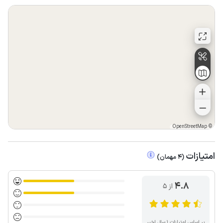
OpenStreetMap
©
امتیازات
(
4
مهمان
)
4.8
از ۵
بر اساس امتیازات ۱ سال اخیر