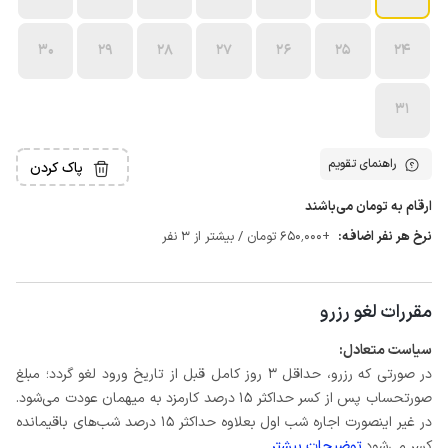
30
29
28
27
26
25
24
31
راهنمای تقویم
پاک کردن
ارقام به تومان می‌باشند
نرخ هر نفر اضافه:
+650٬000 تومان / بیشتر از 3 نفر
مقررات لغو رزرو
سیاست متعادل:
در صورتی که رزرو، حداقل 3 روز کامل قبل از تاریخ ورود لغو گردد؛ مبلغ
صورتحساب پس از کسر حداکثر 15 درصد کارمزد به میهمان عودت می‌شود.
در غیر اینصورت اجاره شب اول بعلاوه حداکثر 15 درصد شب‌های باقیمانده
کسر می‌شود.
توضیحات بیشتر