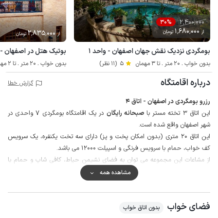
2٬400٬000
30%
1٬680٬000
از
تومان
2٬835٬000
از
تومان
بومگردی نزدیک نقش جهان اصفهان - واحد ۱
بوتیک هتل در اصفهان -
بدون خواب . 20 متر . تا 3 مهمان
5
(11 نظر)
بدون خواب . 20 متر . تا 2 مهمان
درباره اقامتگاه
گزارش خطا
رزرو بومگردی در اصفهان - اتاق 4
این اتاق 3 تخته مستر با
صبحانه رایگان
در یک اقامتگاه بومگردی 7 واحدی در
شهر اصفهان واقع شده است.
این اتاق 20 متری (بدون امکان پخت و پز) دارای سه تخت یکنفره، یک سرویس
کف خواب، حمام با سرویس فرنگی و اسپیلت 12000 می باشد.
از مشاعات این مجموعه می توان به فضای نشیمن حیاط، کافی شاپ و حمام با
سرویس فرنگی اشاره کرد.
مشاهده همه
محیط اطراف حیاط اقامتگاه با دیوار حصار شده و نگهبان به صورت 24 ساعته و
واحد پذیرش در مجموعه مستقر است، همچنین دوربین مداربسته محوطه حیاط
فضای خواب
را تحت پوشش قرار می دهد.
بدون اتاق خواب