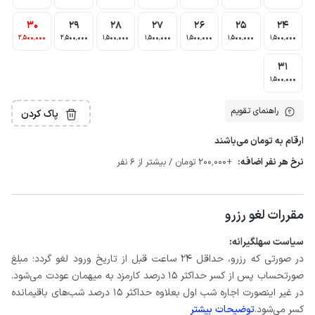
30
29
28
27
26
25
24
2٬500٬000
2٬500٬000
1٬500٬000
1٬500٬000
1٬500٬000
1٬500٬000
1٬500٬000
31
1٬500٬000
راهنمای تقویم
پاک کردن
ارقام به تومان می‌باشند
نرخ هر نفر اضافه:
+200٬000 تومان / بیشتر از 6 نفر
مقررات لغو رزرو
سیاست سهلگیرانه:
در صورتی که رزرو، حداقل ۲۴ ساعت قبل از تاریخ ورود لغو گردد؛ مبلغ
صورتحساب پس از کسر حداکثر 15 درصد کارمزد به میهمان عودت می‌شود.
در غیر اینصورت اجاره شب اول بعلاوه حداکثر 15 درصد شب‌های باقیمانده
کسر می‌شود.
توضیحات بیشتر