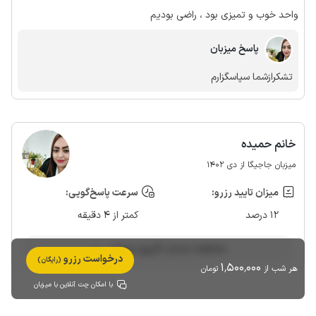
واحد خوب و تمیزی بود ، راضی بودیم
پاسخ میزبان
تشکرازشما سپاسگزارم
خانم حمیده
میزبان جاجیگا از دی 1402
میزان تایید رزرو:
سرعت پاسخ‌گویی:
12 درصد
کمتر از 4 دقیقه
مشاهده حساب کاربری میزبان
درخواست رزرو
(رایگان)
1٬500٬000
هر شب از
تومان
با امکان چت آنلاین با میزبان