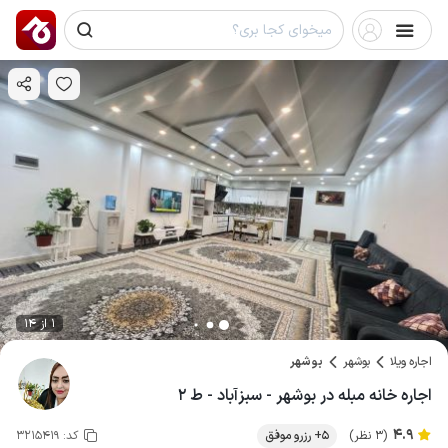
1 از 14
اجاره ویلا
بوشهر
بوشهر
اجاره خانه مبله در بوشهر - سبزآباد - ط ۲
4.9
(3 نظر)
5+ رزرو موفق
کد:
3215419