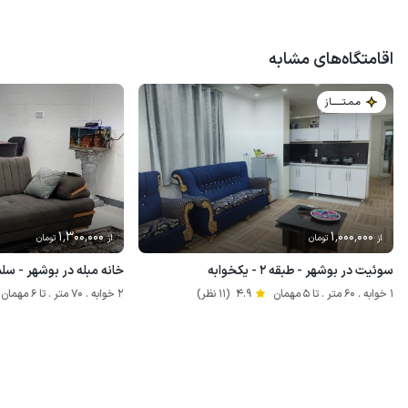
اقامتگاه‌های مشابه
مـمـتــــــاز
1٬300٬000
1٬000٬000
از
تومان
از
تومان
سوئیت در بوشهر - طبقه ۲ - یکخوابه
خانه مبله در بوشهر - س
1 خوابه . 60 متر . تا 5 مهمان
4.9
(11 نظر)
2 خوابه . 70 متر . تا 6 مهمان