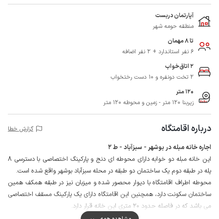
آپارتمان دربست
منطقه حومه شهر
تا 8 مهمان
6 نفر استاندارد + 2 نفر اضافه
2 اتاق‌خواب
2 تخت دونفره و 10 دست رختخواب
120 متر
زیربنا 120 متر - زمین و محوطه 120 متر
درباره اقامتگاه
گزارش خطا
اجاره خانه مبله در بوشهر - سبزآباد - ط 2
این خانه مبله دو خوابه دارای محوطه ای دنج و پارکینگ اختصاصی با دسترسی 8
پله در طبقه دوم یک ساختمان دو طبقه در محله سبزآباد بوشهر واقع شده است.
محوطه اطراف اقامتگاه با دیوار محصور شده و میزبان نیز در طبقه همکف همین
ساختمان سکونت دارد، همچنین این اقامتگاه دارای یک پارکینگ مسقف اختصاصی
می باشد که در فاصله حدود 20 متری این خانه قرار دارد.
مهمانان گرامی می توانند برای تهیه مایحتاج روزانه خود از سوپرمارکت و نانوایی در
مشاهده همه