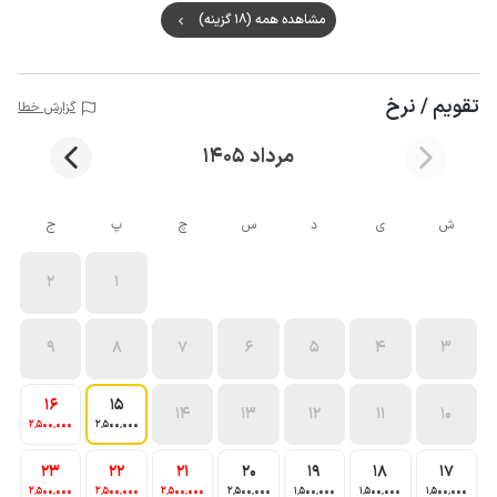
مشاهده همه (18 گزینه)
تقویم / نرخ
گزارش خطا
مرداد 1405
ش
ی
د
س
چ
پ
ج
2
1
9
8
7
6
5
4
3
16
15
14
13
12
11
10
2٬500٬000
2٬500٬000
23
22
21
20
19
18
17
2٬500٬000
2٬500٬000
2٬500٬000
2٬500٬000
1٬500٬000
1٬500٬000
1٬500٬000