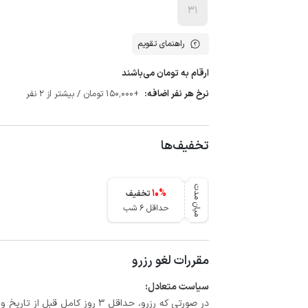
31
راهنمای تقویم
ارقام به تومان می‌باشند
نرخ هر نفر اضافه:
+150٬000 تومان / بیشتر از 2 نفر
تخفیف‌ها
میان مدت
10
%
تخفیف
حداقل 6 شب
مقررات لغو رزرو
سیاست متعادل: