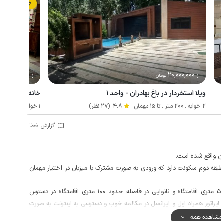
رزرو فوری
2٬500٬000
20٬000٬000
از
تومان
از
تو
ویلا استخردار در باغ بهادران - واحد ۱
خانه سنتی در 
2 خوابه . 200 متر . تا 15 مهمان
4.8
(27 نظر)
1 خوابه . 90 متر . تا 5 مهمان
گزارش خطا
ن واقع شده است.
بقه دوم سکونت دارد که ورودی به صورت مشترک با میزبان در اختیار مهمان
جهت تامین مایحتاج روزانه، سوپرمارکت در فاصله حدود 50 متری اقامتگاه و نانوایی در فاصله حدود 100 متری اقامتگاه در دسترس
اتور همراه اول و ایرانسل در مکالمه خوب و دسترسی به اینترنت به صورت
شاهده همه