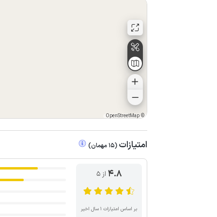
OpenStreetMap
©
امتیازات
(
15
مهمان
)
4.8
از ۵
بر اساس امتیازات ۱ سال اخیر