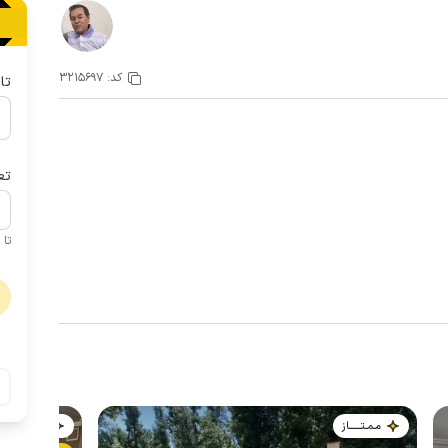
کد:
3215697
تا
تع
تا 1 کودک زیر 5 سال در صورتحساب لحاظ نمی گردد
مـمـتــــــاز
مـمـتــــــاز