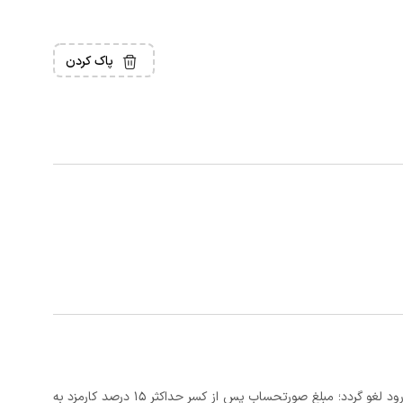
پاک کردن
در صورتی که رزرو، حداقل 3 روز کامل قبل از تاریخ ورود لغو گردد؛ مبلغ صورتحساب پس از کسر حداکثر 15 درصد کارمزد به