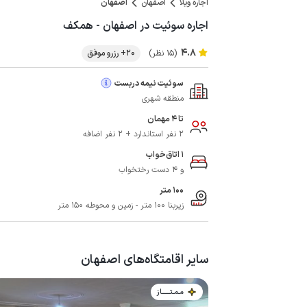
اجاره ویلا
اصفهان
اصفهان
اجاره سوئیت در اصفهان - همکف
4.8
(15 نظر)
20+ رزرو موفق
سوئیت نیمه دربست
منطقه شهری
تا 4 مهمان
2 نفر استاندارد + 2 نفر اضافه
1 اتاق‌خواب
و 4 دست رختخواب
100 متر
زیربنا 100 متر - زمین و محوطه 150 متر
سایر اقامتگاه‌های اصفهان
مـمـتــــــاز