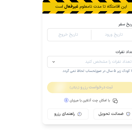
این اقامتگاه تا
مدت نامعلوم
غیرفعال
است
ریخ سفر
تاریخ ورود
تاریخ خروج
داد نفرات
.
ثبت درخواست رزرو
(رایگان)
با امکان چت آنلاین با میزبان
ضمانت تحویل
راهنمای رزرو
مـمـتــــــاز