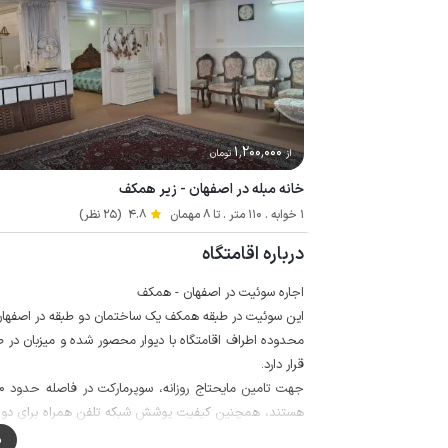
1٬200٬000
از
تومان
خانه مبله در اصفهان - زیر همکف
1 خوابه . 110 متر . تا 8 مهمان
4.8
(25 نظر)
درباره اقامتگاه
اجاره سوئیت در اصفهان - همکف
این سوئیت در طبقه همکف یک ساختمان دو طبقه در اصفها
محدوده اطراف اقامتگاه با دیوار محصور شده و میزبان در ط
قرار دارد.
هستند، همچنین کیفیت پوشش شبکه تلفن همراه برای دو اپر
4g می باشد.
م