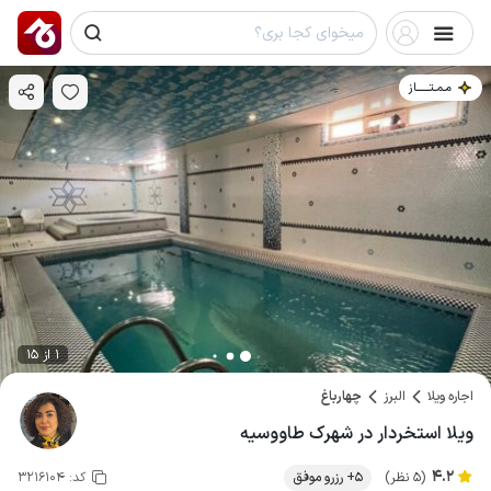
مـمـتــــــاز
1 از 15
اجاره ویلا
البرز
چهارباغ
ویلا استخردار در شهرک طاووسیه
4.2
(5 نظر)
5+ رزرو موفق
کد:
3216104