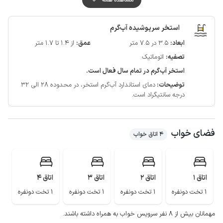
اطراف حیاط اقامتگاه با دیوار محصور و مجهز به دوربین مداربسته است و سرایدار
نیز در محوطه سکونت دارد، همچنین دروازه ورودی و حیاط نیز به صورت مشترک با
استخر سرپوشیده آب‌گرم
سرایدار استفاده می گردد.
ابعاد:
3.5 در 7.5 متر
عمق:
از 1.4 تا 1.7 متر
دسترسی به نانوایی و سوپرمارکت با فاصله حدود 300 متری امکان پذیر است.
تصفیه:
اتوماتیک
کیفیت پوشش شبکه تلفن همراه برای اپراتور ایرانسل در مکالمه خوب و برای
اپراتور همراه اول در مکالمه ضعیف است همچنین دسترسی به اینترنت برای پراتور
استخر آب‌گرم در تمام سال فعال است.
ایرانسل به صورت 4g و همراه اول فاقد اینترنت می باشد.
توضیحات:
دمای استاندارد آب‌گرم استخر، در محدوده 28 الی 32
درجه سانتیگراد است.
فضای خواب
4 اتاق خواب
اتاق 1
اتاق 2
اتاق 3
اتاق 4
1 تخت دونفره
1 تخت دونفره
1 تخت دونفره
1 تخت دونفره
مهمانان بیش از ۸ نفر سرویس خواب به همراه داشته باشند.