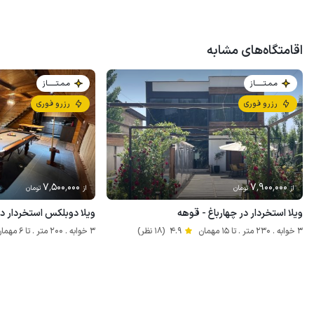
اقامتگاه‌های مشابه
مـمـتــــــاز
مـمـتــــــاز
رزرو فوری
رزرو فوری
7٬500٬000
7٬900٬000
از
تومان
از
تومان
ویلا استخردار در چهارباغ - قوهه
ویلا دوبلکس استخردار در
3 خوابه . 230 متر . تا 15 مهمان
4.9
(18 نظر)
3 خوابه . 200 متر . تا 6 مهمان