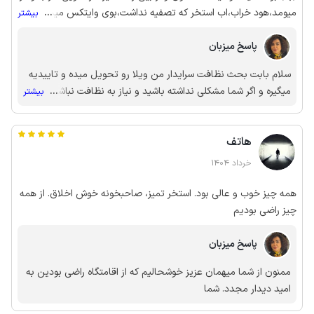
میومد،هود خراب،اب استخر که تصفیه نداشت،بوی وایتکس میداد ،برای
...
بیشتر
بچه ها مناسب نبود، اتاق خوابها فقط پنکه برقی داشت ، گرم در کل {بد}
پاسخ میزبان
بود حیف پول،درها توری نداشت برای اینکه حشره وارد نشه ،پر مگس
بود واقعن کلافه شدیم این دو روز ،توصیه نمیکنم تا زمانیکه میزبان
سلام بابت بحث نظافت سرایدار من ویلا رو تحویل میده و تاییدیه
هزینه کنه درکل از 10 بخام نمره بدم 2 بیشتر نمیگیره
میگیره و اگر شما مشکلی نداشته باشید و نیاز به نظافت نباشه مجدد
...
بیشتر
ویلارو ترک میکنه و چطور ویلا کثیف بوده ولی بودی وایتکس میداده
خب بلاخره باید از یه طریقی بتونیم ضدعفونی بعد از هر مهمون رو
هاتف
انجام بدیم بابت پنکه هم داخل سایت درج شده دقیقا و طوری برای
پنجره ها داریم ولی برای دری اصلی که رفت و امد شما ازونجاست
خرداد 1404
نمیتونم پرده و طوری نصب کنم چون پاره میشه
همه چیز خوب و عالی بود. استخر تمیز، صاحبخونه خوش اخلاق. از همه
چیز راضی بودیم
پاسخ میزبان
ممنون از شما میهمان عزیز خوشحالیم که از اقامتگاه راضی بودین به
امید دیدار مجدد. شما