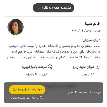
مشاهده همه (5 نظر)
خانم مبینا
میزبان جاجیگا از آذر 1400
درباره‌ میزبان:
سلام، به‌عنوان مدیر و پشتیبان اقامتگاه، همراه با تیمم تلاش می‌کنیم
تا تجربه‌ای آرام، امن و بدون دغدغه برای مهمانان عزیز فراهم کنیم.
پشتیبانی ما 24 ساعته در تمام روزهای هفته در دسترس است تا هر
...
بیشتر
زمان که نیاز داشتید، با خیال راحت روی ما حساب کنید.
میزان تایید رزرو:
سرعت پاسخ‌گویی:
89 درصد
کمتر از 4 دقیقه
مشاهده حساب کاربری میزبان
درخواست رزرو
(رایگان)
6٬000٬000
هر شب از
تومان
با امکان چت آنلاین با میزبان