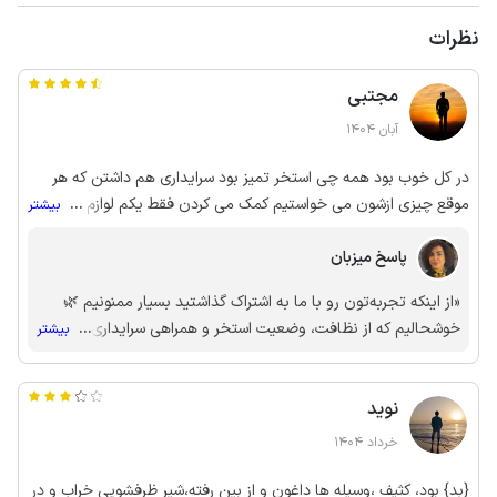
نظرات
مجتبی
آبان 1404
در کل خوب بود همه چی استخر تمیز بود سرایداری هم داشتن که هر
موقع چیزی ازشون می خواستیم کمک می کردن فقط یکم لوازم مثل
...
بیشتر
مبل و صندلی دیگه داشت فرسوده می شد یا مثلا صندلی دمه استخر
پاسخ میزبان
روش ننشستیم که شاید بشکنه ، به نظرم یه هزینه برای آپدیت لوازم
نیازه .
«از اینکه تجربه‌تون رو با ما به اشتراک گذاشتید بسیار ممنونیم 🌿
خوشحالیم که از نظافت، وضعیت استخر و همراهی سرایداری رضایت
...
بیشتر
داشتید. در مورد مواردی که مطرح کردید هم سپاسگزاریم؛ بازخورد شما
باعث می‌شه کیفیت اقامتگاه رو بهتر کنیم. برخی وسایل در برنامه
نوید
بازبینی قرار گرفته و پیگیری لازم برای بهبود انجام می‌شه تا مهمانان
بعدی تجربه راحت‌تری داشته باشند. امیدواریم در سفرهای آینده هم
خرداد 1404
افتخار میزبانی شما رو داشته باشیم 🤍🏡»
{بد} بود، کثیف ،وسیله ها داغون و از بین رفته،شیر ظرفشویی خراب و در