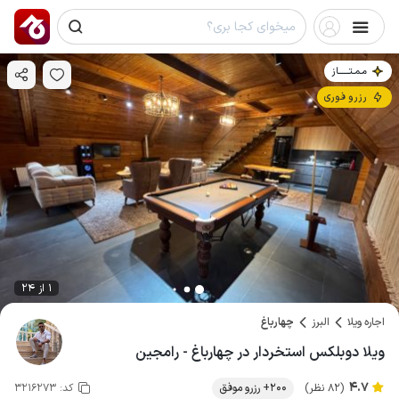
مـمـتــــــاز
رزرو فوری
1 از 24
اجاره ویلا
البرز
چهارباغ
ویلا دوبلکس استخردار در چهارباغ - رامجین
4.7
(82 نظر)
200+ رزرو موفق
کد:
3216273