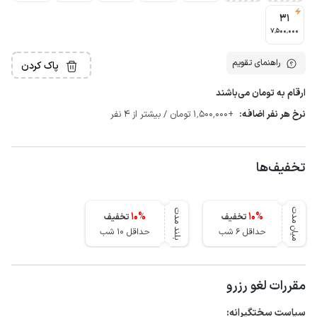
31
7٬500٬000
راهنمای تقویم
پاک کردن
ارقام به تومان می‌باشند
نرخ هر نفر اضافه:
+1٬500٬000 تومان / بیشتر از 4 نفر
تخفیف‌ها
میان مدت
بلند مدت
10
%
10
%
تخفیف
تخفیف
حداقل 6 شب
حداقل 10 شب
مقررات لغو رزرو
سیاست سختگیرانه: