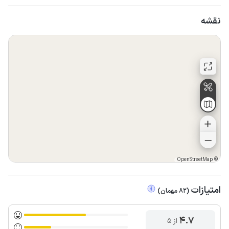
نقشه
OpenStreetMap
©
امتیازات
(
82
مهمان
)
4.7
از ۵