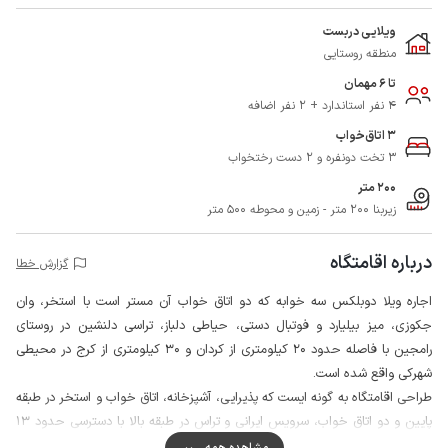
ویلایی دربست
منطقه روستایی
تا 6 مهمان
4 نفر استاندارد + 2 نفر اضافه
3 اتاق‌خواب
3 تخت دونفره و 2 دست رختخواب
200 متر
زیربنا 200 متر - زمین و محوطه 500 متر
درباره اقامتگاه
گزارش خطا
اجاره ویلا دوبلکس سه خوابه که دو اتاق خواب آن مستر است با استخر، وان
جکوزی، میز بیلیارد و فوتبال دستی، حیاطی دلباز، تراسی دلنشین در روستای
رامجین با فاصله حدود 20 کیلومتری از کردان و 30 کیلومتری از کرج در محیطی
شهرکی واقع شده است.
طراحی اقامتگاه به گونه ایست که پذیرایی، آشپزخانه، اتاق خواب و استخر در طبقه
پایین و دو اتاق خواب، سرویس ایرانی و تراس در طبقه بالا با دسترسی حدود 13
پله تعبیه شده است.
مشاهده همه