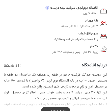
اقامتگاه بوم‌گردی، سوئیت نیمه دربست
منطقه شهری
تا 8 مهمان
3 نفر استاندارد + 5 نفر اضافه
بدون اتاق‌خواب
و 4 دست رختخواب در فضای مشترک
30 متر
زیربنا 30 متر - زمین و محوطه 392 متر
درباره اقامتگاه
گزارش خطا
این سوئیت حداکثر ظرفیت 8 نفر در طبقه زیر همکف یک ساختمان دو طبقه با
دسترسی حدود 20 پله در یک اقامتگاه بوم گردی (7 واحدی) با قدمت 400 ساله
در محیطی امن و آرام در بافت تاریخی شهر اردستان واقع شده است.
این اتاق 30 متری دارای، 4 دست رخت خواب سنتی، اجاق گازی، یخچال، کولر
آبی، حمام با سرویس ایرانی و تلویزیون معمولی می باشد.
از مشاعات این مجموعه می توان به محوطه اشاره کرد و دوربین مداربسته مشرف
به محوطه و ورودی می باشد.
مشاهده همه