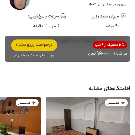
میزبان جاجیگا از آذر 1402
میزان تایید رزرو:
سرعت پاسخ‌گویی:
91 درصد
کمتر از 3 دقیقه
مشاهده حساب کاربری میزبان
درخواست رزرو
10% تخفیف از 6 شب
(رایگان)
950٬000
هر شب از
تومان
با امکان چت آنلاین با میزبان
اقامتگاه‌های مشابه
مـمـتــــــاز
مـمـتــــــاز