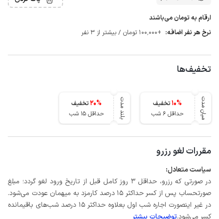
ارقام به تومان می‌باشند
نرخ هر نفر اضافه:
+100٬000 تومان / بیشتر از 3 نفر
تخفیف‌ها
میان مدت
بلند مدت
20
%
10
%
تخفیف
تخفیف
حداقل 6 شب
حداقل 15 شب
مقررات لغو رزرو
سیاست متعادل:
در صورتی که رزرو، حداقل 3 روز کامل قبل از تاریخ ورود لغو گردد؛ مبلغ
صورتحساب پس از کسر حداکثر 15 درصد کارمزد به میهمان عودت می‌شود.
در غیر اینصورت اجاره شب اول بعلاوه حداکثر 15 درصد شب‌های باقیمانده
کسر می‌شود.
توضیحات بیشتر