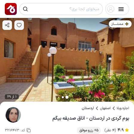
مـمـتــــــاز
1 از 29
اجاره ویلا
اصفهان
اردستان
بوم گردی در اردستان - اتاق صدیقه بیگم
4.9
(4 نظر)
5+ رزرو موفق
کد:
3216473