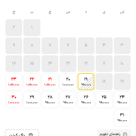
ش
ی
د
س
چ
پ
ج
2
1
9
8
7
6
5
4
3
16
15
14
13
12
11
10
23
22
21
20
19
18
17
1٬050٬000
1٬050٬000
1٬050٬000
1٬000٬000
950٬000
30
29
28
27
26
25
24
1٬000٬000
1٬000٬000
950٬000
950٬000
950٬000
950٬000
950٬000
31
950٬000
راهنمای تقویم
پاک کردن