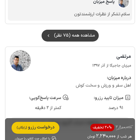
پاسخ میزبان
ماند و درست نشد
سلام.تشکر از نظرات ارزشمندتون
مشاهده همه (75 نظر)
مرتضی
میزبان جاجیگا از آذر 1397
درباره‌ میزبان:
اهل سفر و ورزش و سخت کوش
میزان تایید رزرو:
سرعت پاسخ‌گویی:
91 درصد
کمتر از 2 دقیقه
مشاهده حساب کاربری میزبان
2٬800٬000
درخواست رزرو
20% تخفیف
(رایگان)
2٬240٬000
هر شب از
تومان
با امکان چت آنلاین با میزبان