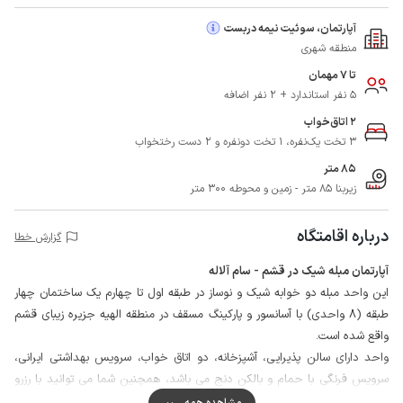
آپارتمان، سوئیت نیمه دربست
منطقه شهری
تا 7 مهمان
5 نفر استاندارد + 2 نفر اضافه
2 اتاق‌خواب
3 تخت یک‌نفره، 1 تخت دونفره و 2 دست رختخواب
85 متر
زیربنا 85 متر - زمین و محوطه 300 متر
درباره اقامتگاه
گزارش خطا
آپارتمان مبله شیک در قشم - سام آلاله
این واحد مبله دو خوابه شیک و نوساز در طبقه اول تا چهارم یک ساختمان چهار
طبقه (8 واحدی) با آسانسور و پارکینگ مسقف در منطقه الهیه جزیره زیبای قشم
واقع شده است.
واحد دارای سالن پذیرایی، آشپزخانه، دو اتاق خواب، سرویس بهداشتی ایرانی،
سرویس فرنگی با حمام و بالکن دنج می باشد، همچنین شما می توانید با رزرو
این واحد و هماهنگی با میزبان از
بلیط رایگان کشتی تفریحی برای یکنفر
بهره مند
مشاهده همه