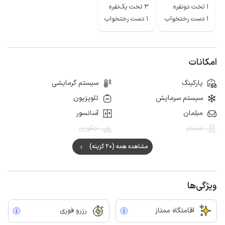
قلعه پرتغالی ها،آب انبار بی بی ،سد گوران و....اشاره کرد.
1 تخت دونفره
3 تخت یک‌نفره
1 دست رختخواب
1 دست رختخواب
امکانات
پارکینگ
سیستم گرمایشی
سیستم سرمایش
تلویزیون
مبلمان
آسانسور
استخر
جکوزی
مشاهده همه (20 گزینه)
ویژگی‌ها
اقامتگاه ممتاز
رزرو فوری