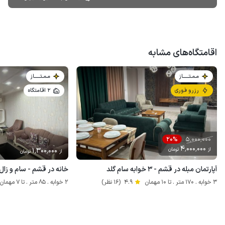
اقامتگاه‌های مشابه
مـمـتــــــاز
مـمـتــــــاز
رزرو فوری
2 اقامتگاه
5٬000٬000
20%
4٬000٬000
از
تومان
1٬300٬000
از
تومان
آپارتمان مبله در قشم - ۳ خوابه سام گلد
خانه در قشم - سام و زال - طب
3 خوابه . 170 متر . تا 10 مهمان
4.9
(16 نظر)
2 خوابه . 85 متر . تا 7 مهمان