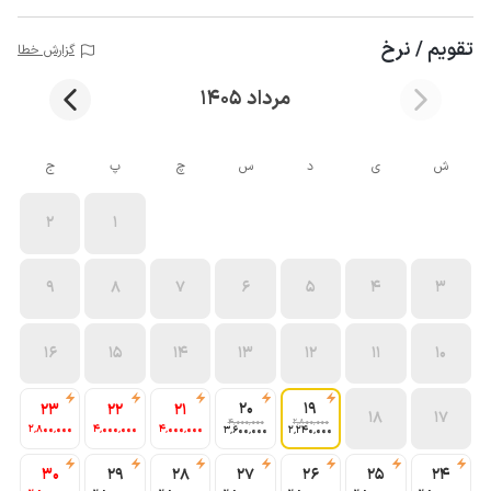
تقویم / نرخ
گزارش خطا
مرداد 1405
ش
ی
د
س
چ
پ
ج
2
1
9
8
7
6
5
4
3
16
15
14
13
12
11
10
20
19
23
22
21
18
17
4٬000٬000
2٬800٬000
2٬800٬000
4٬000٬000
4٬000٬000
3٬600٬000
2٬240٬000
30
29
28
27
26
25
24