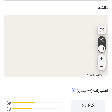
نقشه
OpenStreetMap
©
امتیازات
(
77
مهمان
)
4.6
از ۵