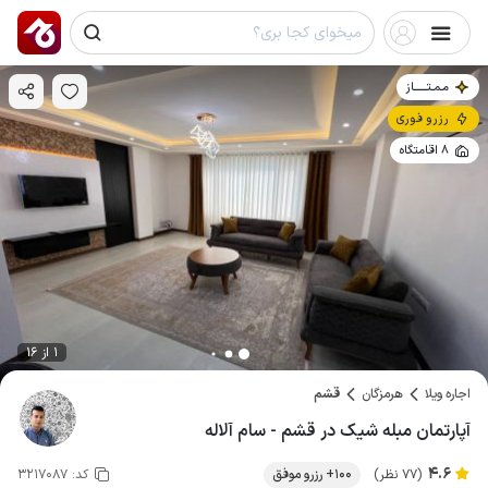
مـمـتــــــاز
رزرو فوری
8 اقامتگاه
1 از 16
اجاره ویلا
هرمزگان
قشم
آپارتمان مبله شیک در قشم - سام آلاله
4.6
(77 نظر)
100+ رزرو موفق
کد:
3217087