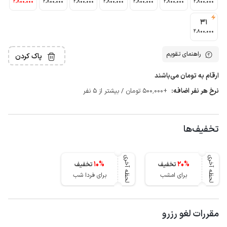
2٬800٬000
2٬800٬000
2٬800٬000
2٬800٬000
2٬800٬000
2٬800٬000
2٬800٬000
31
2٬800٬000
راهنمای تقویم
پاک کردن
ارقام به تومان می‌باشند
نرخ هر نفر اضافه:
+500٬000 تومان / بیشتر از 5 نفر
تخفیف‌ها
لحظه آخری
لحظه آخری
10
%
20
%
تخفیف
تخفیف
برای امشب
برای فردا شب
مقررات لغو رزرو