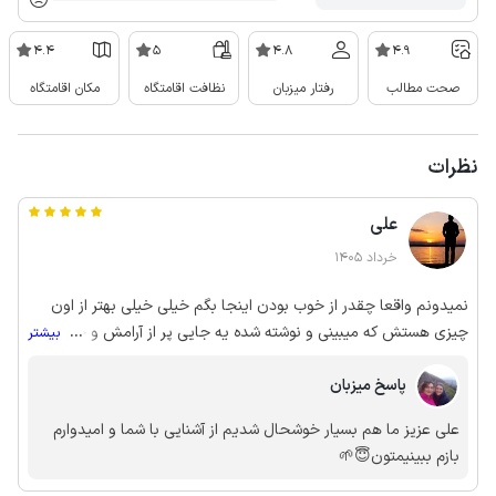
4.4
5
4.8
4.9
صحت مطالب
رفتار میزبان
نظافت اقامتگاه
مکان اقامتگاه
نظرات
علی
خرداد 1405
نمیدونم واقعا چقدر از خوب بودن اینجا بگم خیلی خیلی بهتر از اون
چیزی هستش که میبینی و نوشته شده یه جایی پر از آرامش و حال
...
بیشتر
خوب بار اولمون بود ولی قطعا بار آخرمون نیستش ممنونم از پذیرایی
گرمتون
پاسخ میزبان
علی عزیز ما هم بسیار خوشحال شدیم از آشنایی با شما و امیدوارم
بازم ببینیمتون😇🌱