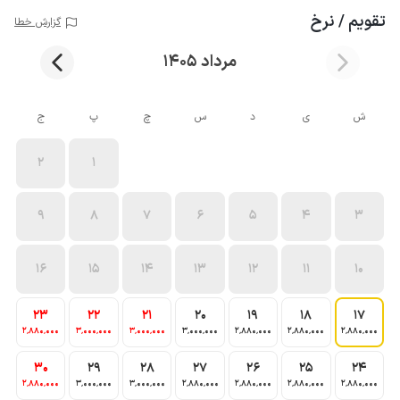
تقویم / نرخ
گزارش خطا
مرداد 1405
ش
ی
د
س
چ
پ
ج
2
1
9
8
7
6
5
4
3
16
15
14
13
12
11
10
23
22
21
20
19
18
17
2٬880٬000
3٬000٬000
3٬000٬000
3٬000٬000
2٬880٬000
2٬880٬000
2٬880٬000
30
29
28
27
26
25
24
2٬880٬000
3٬000٬000
3٬000٬000
2٬880٬000
2٬880٬000
2٬880٬000
2٬880٬000