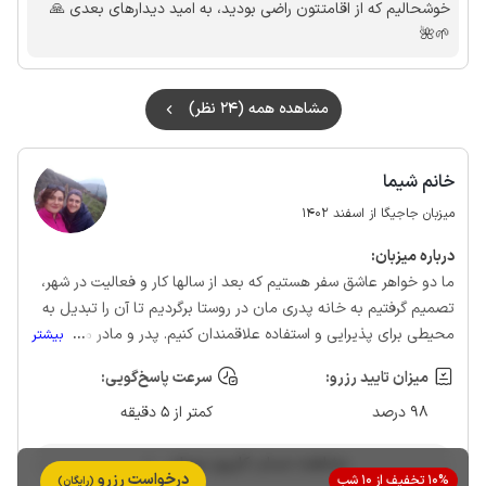
خوشحالیم که از اقامتتون راضی بودید، به امید دیدارهای بعدی 🙏
🌱🌺
مشاهده همه (24 نظر)
خانم شیما
میزبان جاجیگا از اسفند 1402
درباره‌ میزبان:
ما دو خواهر عاشق سفر هستیم که بعد از سالها کار و فعالیت در شهر،
تصمیم گرفتیم به خانه پدری مان در روستا برگردیم تا آن را تبدیل به
محیطی برای پذیرایی و استفاده علاقمندان کنیم. پدر و مادر ما هم در
...
بیشتر
این سفر جدید همراه ما هستند.
میزان تایید رزرو:
سرعت پاسخ‌گویی:
98 درصد
کمتر از 5 دقیقه
مشاهده حساب کاربری میزبان
درخواست رزرو
10% تخفیف از 10 شب
(رایگان)