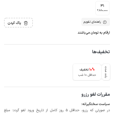
31
2٬880٬000
راهنمای تقویم
پاک کردن
ارقام به تومان می‌باشند
تخفیف‌ها
بلند مدت
10
%
تخفیف
حداقل 10 شب
مقررات لغو رزرو
سیاست سختگیرانه:
در صورتی که رزرو، حداقل 5 روز کامل از تاریخ ورود لغو گردد؛ مبلغ