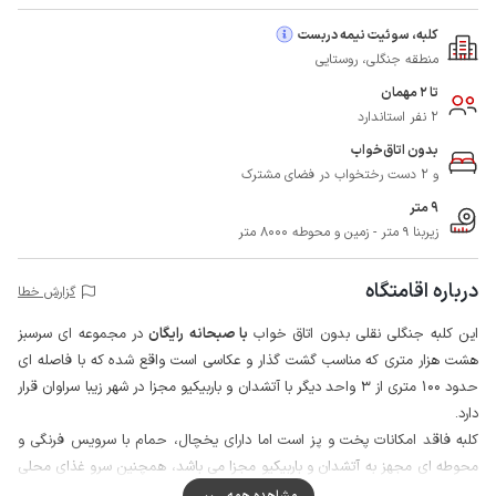
کلبه، سوئیت نیمه دربست
منطقه جنگلی، روستایی
تا 2 مهمان
2 نفر استاندارد
بدون اتاق‌خواب
و 2 دست رختخواب در فضای مشترک
9 متر
زیربنا 9 متر - زمین و محوطه 8000 متر
درباره اقامتگاه
گزارش خطا
این کلبه جنگلی نقلی بدون اتاق خواب
با صبحانه رایگان
در مجموعه ای سرسبز
هشت هزار متری که مناسب گشت گذار و عکاسی است واقع شده که با فاصله ای
حدود 100 متری از 3 واحد دیگر با آتشدان و باربیکیو مجزا در شهر زیبا سراوان قرار
دارد.
کلبه فاقد امکانات پخت و پز است اما دارای یخچال، حمام با سرویس فرنگی و
محوطه ای مجهز به آتشدان و باربیکیو مجزا می باشد، همچنین سرو غذای محلی
با هماهنگی قبلی میزبان و پرداخت هزینه جداگانه برای وعده ناهار و شام ممکن
مشاهده همه