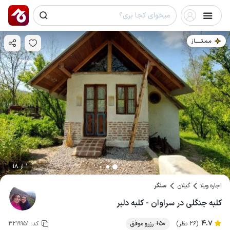
مـمـتــــــاز
1 از 18
اجاره ویلا
گیلان
سنگر
کلبه جنگلی در سراوان - کلبه دلبر
4.7
(26 نظر)
50+ رزرو موفق
کد:
3219951