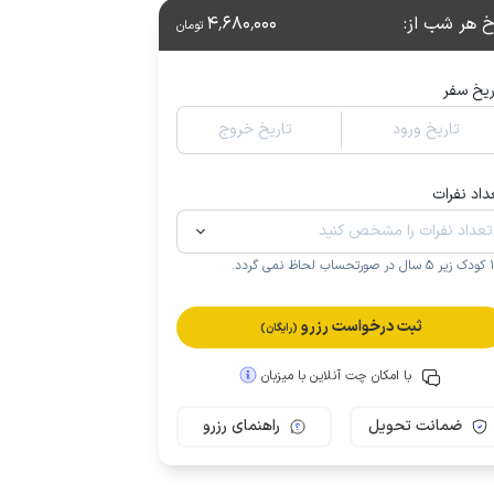
خ هر شب از
:
4٬680٬000
تومان
ریخ سفر
تاریخ ورود
تاریخ خروج
داد نفرات
.
ثبت درخواست رزرو
(رایگان)
با امکان چت آنلاین با میزبان
ضمانت تحویل
راهنمای رزرو