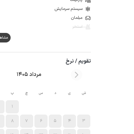
سیستم سرمایش
مبلمان
استخر
مشاهده ه
تقویم / نرخ
مرداد 1405
ش
ی
د
س
چ
پ
1
8
7
6
5
4
3