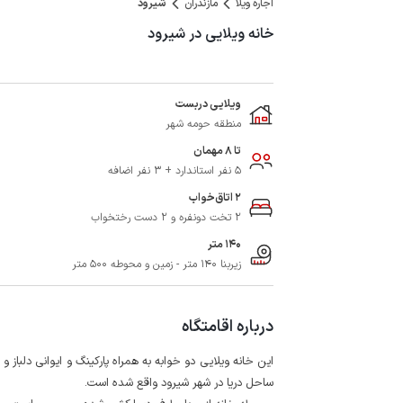
اجاره ویلا
مازندران
شیرود
خانه ویلایی در شیرود
ویلایی دربست
منطقه حومه شهر
تا 8 مهمان
5 نفر استاندارد + 3 نفر اضافه
2 اتاق‌خواب
2 تخت دونفره و 2 دست رختخواب
140 متر
زیربنا 140 متر - زمین و محوطه 500 متر
درباره اقامتگاه
این خانه ویلایی دو خوابه به همراه پارکینگ و ایوانی دلباز و
ساحل دریا در شهر شیرود واقع شده است.