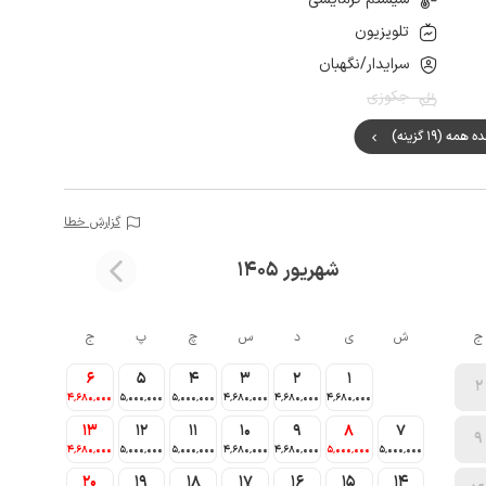
تلویزیون
سرایدار/نگهبان
جکوزی
مه (19 گزینه)
گزارش خطا
شهریور 1405
ج
ش
ی
د
س
چ
پ
ج
6
5
4
3
2
1
2
4٬680٬000
5٬000٬000
5٬000٬000
4٬680٬000
4٬680٬000
4٬680٬000
13
12
11
10
9
8
7
9
4٬680٬000
5٬000٬000
5٬000٬000
4٬680٬000
4٬680٬000
5٬000٬000
5٬000٬000
20
19
18
17
16
15
14