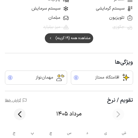
سیستم گرمایشی
سیستم سرمایش
تلویزیون
مبلمان
جکوزی
میز بیلیارد
مشاهده همه (19 گزینه)
ویژگی‌ها
اقامتگاه ممتاز
مهمان‌نواز
تقویم / نرخ
گزارش خطا
مرداد 1405
ش
ی
د
س
چ
پ
ج