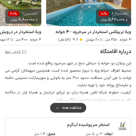
11٬000٬000
6٬300٬000
20%
10%
8٬800٬000
5٬670٬000
از
تومان
از
تومان
ویلا تریپلکس استخردار در سرخرود - ۴ خوابه
ویلا استخردار در درویش آباد 
4 خوابه . 350 متر . تا 20 مهمان
4.8
(56 نظر)
4 خوابه . 400 متر . تا 12 مهمان
درباره اقامتگاه
گزارش خطا
این ویلای دو خوابه با حیاطی دنج در شهر سرخرود واقع شده است.
محیط اطراف حیاط ویلا با دیوار محصور شده است، همچنین میهمانان گرامی می
توانند با طی کردن مسافت حدود 300 متر به نانوایی و سوپرمارکت دسترسی داشته
و مایحتاج روزانه خود را تهیه نمایند.
کیفیت خطوط شبکه تلفن همراه برای دو اپراتور ایرانسل و همراه اول در مکالمه
عالی و دسترسی به اینترنت به صورت 4g می باشد.
سرخرود با برخورداری از ساحل و تفریحات مهیج آبی نظیر جت اسکی، قایق سواری،
مشاهده همه
اسب سواری، چهارچرخ و ... و قرارگیری بین دو شهر محمودآباد و فریدونکنار
انتخاب مناسبی جهت اقامت و دسترسی به جاذبه های اطراف می باشد.
استخر سرپوشیده آب‌گرم
ابعاد:
3 در 5 متر
عمق:
1.4 متر