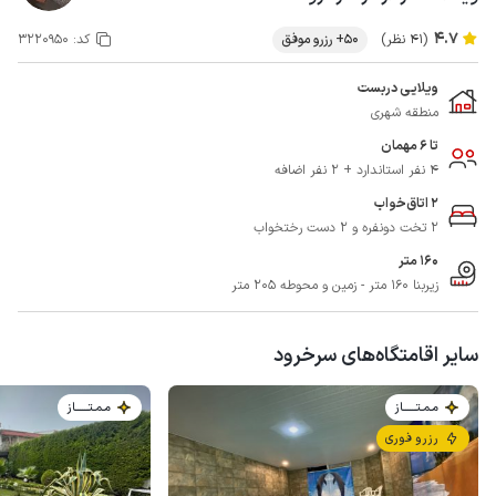
4.7
(41 نظر)
50+ رزرو موفق
کد:
3220950
ویلایی دربست
منطقه شهری
تا 6 مهمان
4 نفر استاندارد + 2 نفر اضافه
2 اتاق‌خواب
2 تخت دونفره و 2 دست رختخواب
160 متر
زیربنا 160 متر - زمین و محوطه 205 متر
سایر اقامتگاه‌های سرخرود
مـمـتــــــاز
مـمـتــــــاز
رزرو فوری