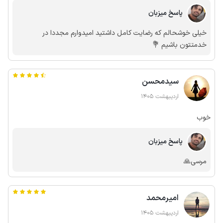
کوچیکه و اتاق ها اسپیلت نداره که داخل مشخصات ویلا درج شده بود و
درست بود . بسیار عالی و تمیز و مرتب بود . عالی
پاسخ میزبان
خیلی خوشحالم که رضایت کامل داشتید امیدوارم مجددا در
خدمتتون باشیم 💐
سیدمحسن
اردیبهشت 1405
خوب
پاسخ میزبان
مرسی🙏
امیرمحمد
اردیبهشت 1405