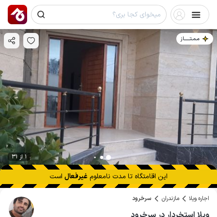
مـمـتــــــاز
1 از 31
این اقامتگاه تا
مدت نامعلوم
غیرفعال
است
اجاره ویلا
مازندران
سرخرود
ویلا استخردار در سرخرود