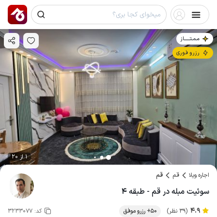
مـمـتــــــاز
رزرو فوری
1 از 20
اجاره ویلا
قم
قم
سوئیت مبله در قم - طبقه ۴
4.9
(39 نظر)
50+ رزرو موفق
کد:
3233077