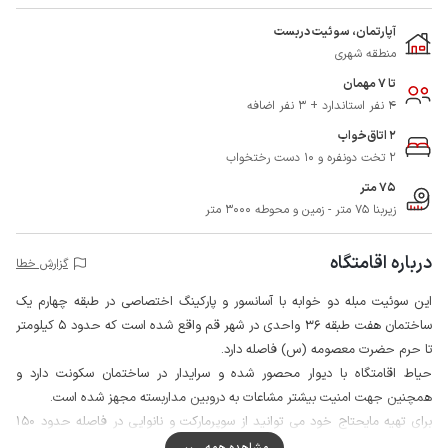
آپارتمان، سوئیت دربست
منطقه شهری
تا 7 مهمان
4 نفر استاندارد + 3 نفر اضافه
2 اتاق‌خواب
2 تخت دونفره و 10 دست رختخواب
75 متر
زیربنا 75 متر - زمین و محوطه 3000 متر
درباره اقامتگاه
گزارش خطا
این سوئیت مبله دو خوابه با آسانسور و پارکینگ اختصاصی در طبقه چهارم یک
ساختمان هفت طبقه 36 واحدی در شهر قم واقع شده است که حدود 5 کیلومتر
تا حرم حضرت معصومه (س) فاصله دارد.
حیاط اقامتگاه با دیوار محصور شده و سرایدار در ساختمان سکونت دارد و
همچنین جهت امنیت بیشتر مشاعات به دروبین مداربسته مجهز شده است.
برای تهیه مایحتاج خود می توانید از سوپرمارکت و نانوایی در فاصله حدود 150
متری اقامتگاه استفاده نمایید.
مشاهده همه