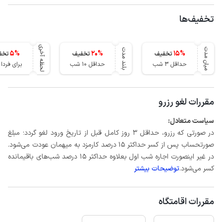
تخفیف‌ها
لحظه آخری
میان مدت
بلند مدت
5
%
20
%
15
%
تخفیف
تخفیف
تخف
حداقل 3 شب
حداقل 10 شب
برای فرد
مقررات لغو رزرو
سیاست متعادل:
در صورتی که رزرو، حداقل 3 روز کامل قبل از تاریخ ورود لغو گردد؛ مبلغ
صورتحساب پس از کسر حداکثر 15 درصد کارمزد به میهمان عودت می‌شود.
در غیر اینصورت اجاره شب اول بعلاوه حداکثر 15 درصد شب‌های باقیمانده
کسر می‌شود.
توضیحات بیشتر
مقررات اقامتگاه