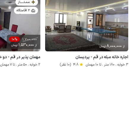
مـمـتــــــاز
2 اقامتگاه
1٬700٬000
10%
1٬530٬000
8٬000٬000
از
تومان
از
تومان
اجاره خانه مبله در قم - پردیسان
مهمان پذیر در قم - دو خ
3 خوابه . 180 متر . تا 10 مهمان
4.8
(10 نظر)
2 خوابه . 50 متر . تا 7 مهمان