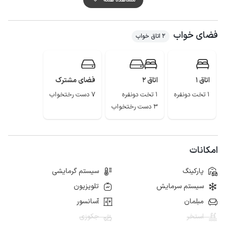
کیفیت شبکه تلفن همراه برای دو اپراتور ایرانسل و همراه اول در مکالمه خوب و
دسترسی به اینترنت به صورت 4g است، ضمنا اقامتگاه مجهز به اینترنت وای فای
فضای خواب
رایگان است.
2 اتاق خواب
اتاق 1
اتاق 2
فضای مشترک
1 تخت دونفره
1 تخت دونفره
7 دست رختخواب
3 دست رختخواب
امکانات
پارکینگ
سیستم گرمایشی
سیستم سرمایش
تلویزیون
مبلمان
آسانسور
استخر
جکوزی