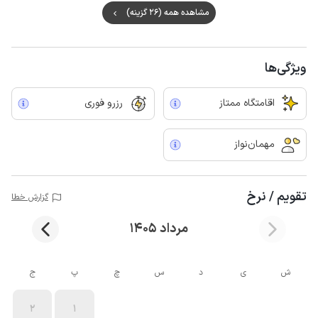
مشاهده همه (26 گزینه)
ویژگی‌ها
اقامتگاه ممتاز
رزرو فوری
مهمان‌نواز
تقویم / نرخ
گزارش خطا
مرداد 1405
ش
ی
د
س
چ
پ
ج
2
1