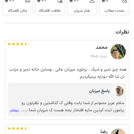
4.6
4.9
4.9
5
صحت مطالب
رفتار میزبان
نظافت اقامتگاه
مکان اقامتگاه
نظرات
محمد
خرداد 1405
همه چیز تمیز و شیک ، برخورد میزبان عالی ، وسایل خانه تمیز و مرتب
. ان شا الله دوباره برمیگردیم
پاسخ میزبان
سلام عزیز ممنونم از شما بابت وقتی ک گذاشتین و نظرتون رو
برامون ثبت کردین مایه افتخار بنده هست ک میزبان شما بودم
...
بیشتر
انشاله به زودی مجدد در خدمتتون باشیم 🌹💚
رضا