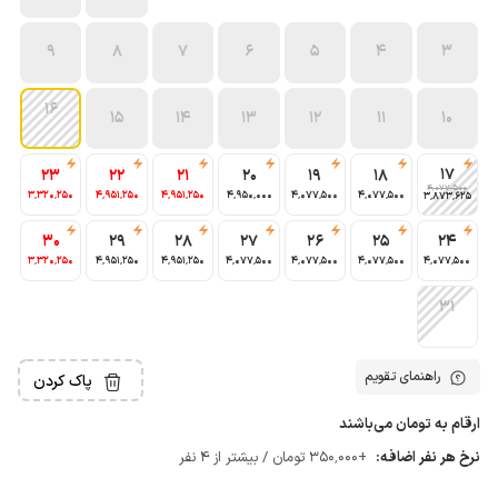
9
8
7
6
5
4
3
16
15
14
13
12
11
10
17
23
22
21
20
19
18
4٬077٬500
3٬320٬250
4٬951٬250
4٬951٬250
4٬950٬000
4٬077٬500
4٬077٬500
3٬873٬625
30
29
28
27
26
25
24
3٬320٬250
4٬951٬250
4٬951٬250
4٬077٬500
4٬077٬500
4٬077٬500
4٬077٬500
31
راهنمای تقویم
پاک کردن
ارقام به تومان می‌باشند
نرخ هر نفر اضافه:
+350٬000 تومان / بیشتر از 4 نفر