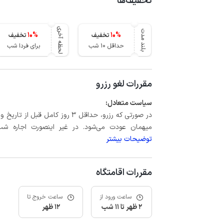
تخفیف‌ها
لحظه آخری
بلند مدت
10
%
10
%
تخفیف
تخفیف
حداقل 10 شب
برای فردا شب
مقررات لغو رزرو
سیاست متعادل:
میهمان عودت می‌شود. در غیر اینصورت اجاره شب اول بعلاوه حداکثر 15 درص
توضیحات بیشتر
مقررات اقامتگاه
ساعت ورود از
ساعت خروج تا
2 ظهر تا 11 شب
12 ظهر