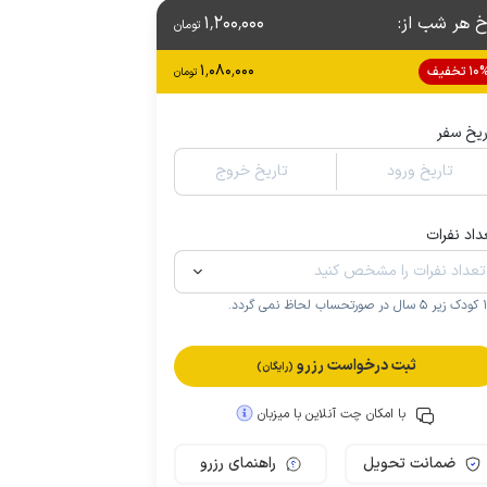
خ هر شب از
:
1٬200٬000
تومان
1٬080٬000
1 تخفیف
تومان
ریخ سفر
تاریخ ورود
تاریخ خروج
داد نفرات
.
ثبت درخواست رزرو
(رایگان)
با امکان چت آنلاین با میزبان
ضمانت تحویل
راهنمای رزرو