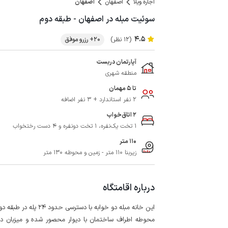
اجاره ویلا
اصفهان
اصفهان
سوئیت مبله در اصفهان - طبقه دوم
4.5
(12 نظر)
20+ رزرو موفق
آپارتمان دربست
منطقه شهری
تا 5 مهمان
2 نفر استاندارد + 3 نفر اضافه
2 اتاق‌خواب
1 تخت یک‌نفره، 1 تخت دونفره و 4 دست رختخواب
110 متر
زیربنا 110 متر - زمین و محوطه 130 متر
درباره اقامتگاه
این خانه مبله دو خوابه با دسترسی حدود 24 پله در طبقه دوم یک ساختمان 3 طبقه 3 واحدی در شهر اصفهان واقع شده است.
محوطه اطراف ساختمان با دیوار محصور شده و میزبان در