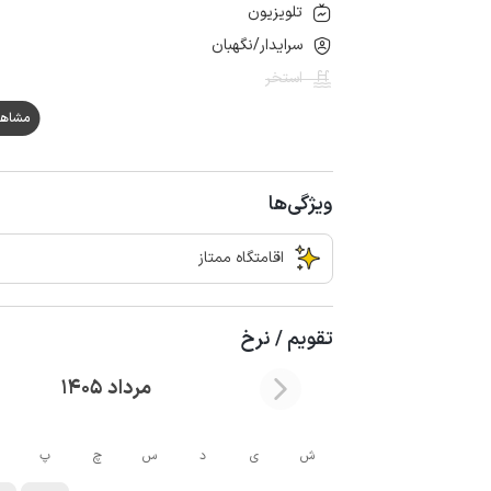
تلویزیون
سرایدار/نگهبان
استخر
مشاهده ه
ویژگی‌ها
اقامتگاه ممتاز
تقویم / نرخ
مرداد 1405
ش
ی
د
س
چ
پ