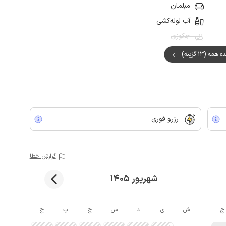
مبلمان
آب لوله‌کشی
جکوزی
مه (13 گزینه)
رزرو فوری
گزارش خطا
شهریور 1405
ج
ش
ی
د
س
چ
پ
ج