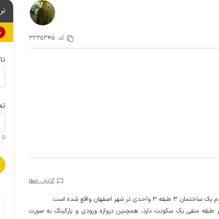
نر
0%
کد:
3235345
تا
تع
تا 1 کودک زیر 5 سال در صورتحساب لحاظ نمی گردد
گزارش خطا
 طبقه منفی یک سکونت دارد، همچنین دروازه ورودی و پارکینگ به صورت