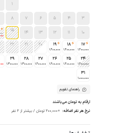
1
8
7
6
5
4
3
15
14
13
12
11
10
000
000
3
22
21
20
19
18
17
1٬200٬000
1٬200٬000
1٬200٬000
0
29
28
27
26
25
24
000
1٬300٬000
1٬300٬000
1٬200٬000
1٬200٬000
1٬200٬000
1٬200٬000
31
1٬000٬000
راهنمای تقویم
ارقام به تومان می‌باشند
نرخ هر نفر اضافه:
+200٬000 تومان / بیشتر از 2 نفر