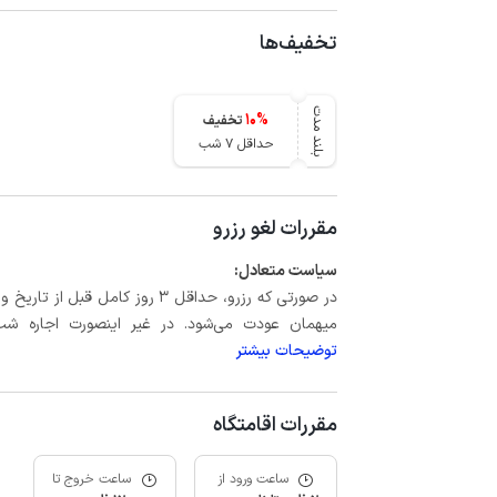
تخفیف‌ها
بلند مدت
10
%
تخفیف
حداقل 7 شب
مقررات لغو رزرو
سیاست متعادل:
میهمان عودت می‌شود. در غیر اینصورت اجاره شب اول بعلاوه حداکثر 15 درص
توضیحات بیشتر
مقررات اقامتگاه
ساعت ورود از
ساعت خروج تا