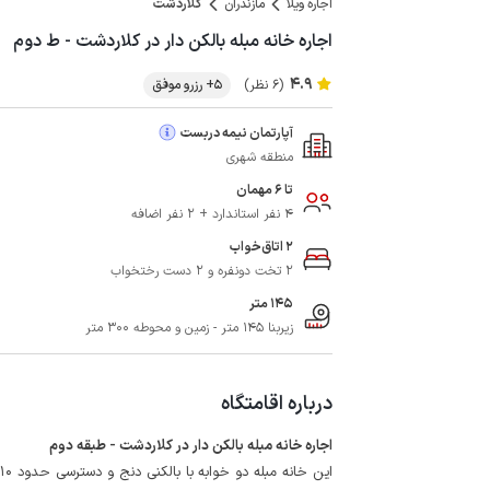
اجاره ویلا
مازندران
کلاردشت
اجاره خانه مبله بالکن دار در کلاردشت - ط دوم
4.9
(6 نظر)
5+ رزرو موفق
آپارتمان نیمه دربست
منطقه شهری
تا 6 مهمان
4 نفر استاندارد + 2 نفر اضافه
2 اتاق‌خواب
2 تخت دونفره و 2 دست رختخواب
145 متر
زیربنا 145 متر - زمین و محوطه 300 متر
درباره اقامتگاه
اجاره خانه مبله بالکن دار در کلاردشت - طبقه دوم