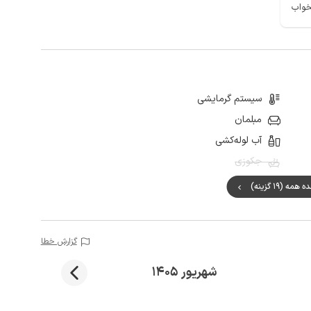
سیستم گرمایشی
مبلمان
آب لوله‌کشی
جکوزی
مه (19 گزینه)
گزارش خطا
شهریور 1405