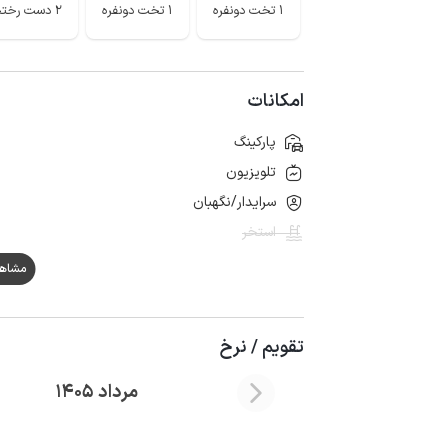
1 تخت دونفره
1 تخت دونفره
2 دست رختخواب
امکانات
پارکینگ
تلویزیون
سرایدار/نگهبان
استخر
مشاهده ه
تقویم / نرخ
مرداد 1405