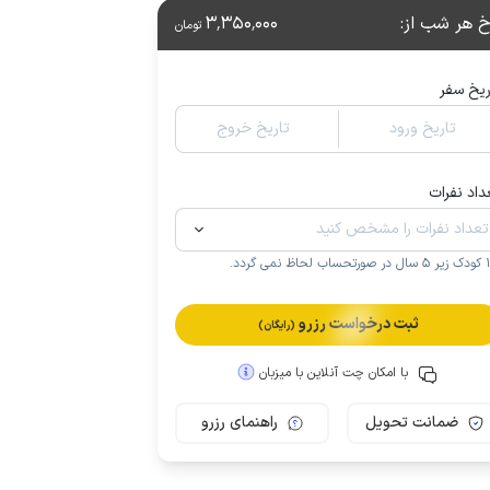
خ هر شب از
:
3٬350٬000
تومان
ریخ سفر
تاریخ ورود
تاریخ خروج
داد نفرات
.
ثبت درخواست رزرو
(رایگان)
با امکان چت آنلاین با میزبان
ضمانت تحویل
راهنمای رزرو