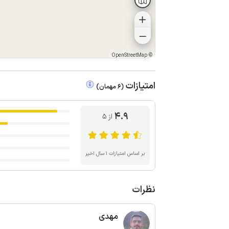
OpenStreetMap
©
امتیازات
(
6
مهمان
)
4.9
از ۵
بر اساس امتیازات ۱ سال اخیر
نظرات
مهدی