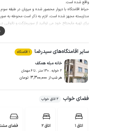
واقع شده است.
حیاط اقامتگاه با دیوار محصور شده و میزبان در طبقه سوم
مداربسته مجهز شده است، لازم به ذکر است محوطه به صورت 
برای تهیه مایحتاج خود می توانید از سوپرمارکت و نانوایی در فاصله حدود 200 متری اقامت
کیفیت شبکه تلفن همراه برای دو اپراتور ایرانسل و همراه اول د
م
گفتنی است حدود 50 متر مسیر منتهی به اقامتگاه به صورت جاده خاکی می باشد.
جنگل عباس آباد، دریاچه ولشت، مازیچال، منطقه رودبارک با ر
سایر اقامتگاه‌های سیدرضا
کلاردشت زیبا می باشد.
1 اقامتگاه
خانه مبله همکف
2 خوابه . 130 متر . تا 6 مهمان
3٬300٬000
هر شب از
تومان
فضای خواب
2 اتاق خواب
اتاق 1
اتاق 2
فضای مشت