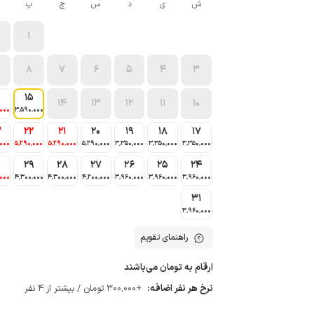
ش
ی
د
س
چ
پ
1
8
7
6
5
4
3
15
14
13
12
11
10
٬000
3٬590٬000
3
22
21
20
19
18
17
٬000
5٬290٬000
5٬290٬000
5٬290٬000
3٬350٬000
3٬350٬000
3٬350٬000
0
29
28
27
26
25
24
٬000
4٬300٬000
4٬300٬000
4٬200٬000
3٬960٬000
3٬960٬000
3٬960٬000
31
3٬960٬000
راهنمای تقویم
ارقام به تومان می‌باشند
نرخ هر نفر اضافه:
+300٬000 تومان / بیشتر از 4 نفر