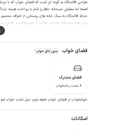
طراحی اقامتگاه به گونه ای است که فضای خواب که با نردبا
است
اما سفارش صبحانه، ناهار و شام با پرداخت هزینه جداگا
حیاط اقامتگاه به سبک خانه های روستایی از اطراف محصور 
برای تهیه مایحتاج خود می توانید از سوپرمارکت و نانوایی در فاصله حدود 150 متری اقامت
کیفیت شبکه تلفن همراه برای دو اپراتور ایرانسل و همراه اول د
م
گفتنی است حدود 100 متر مسیر منتهی به اقامتگاه به صورت جاده خاکی می باشد.
دشت هایی با لاله های واژگون، پرورشگاه اسب های دره شوری
فضای خواب
سیدان از دیدنی های سمیرم است.
بدون اتاق خواب
لازم به ذکر است اقامتگاه فاقد سرویس ایرانی می باشد.
فضای مشترک
6 دست رختخواب
خوشخواب در فضای خواب طبقه دوم، مبل تخت خواب شو و د
امکانات