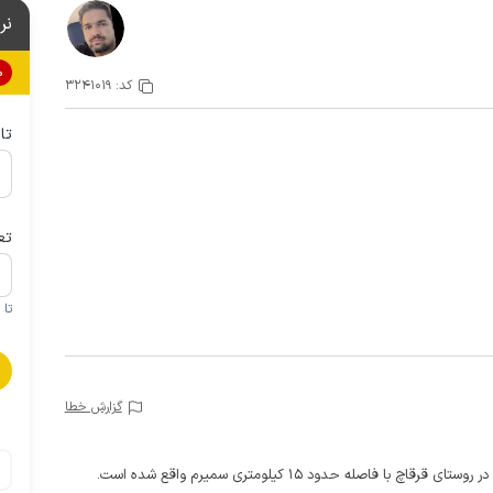
نر
0%
کد:
3241019
تا
تع
تا 1 کودک زیر 5 سال در صورتحساب لحاظ نمی گردد
گزارش خطا
اصله حدود 15 کیلومتری سمیرم واقع شده است.