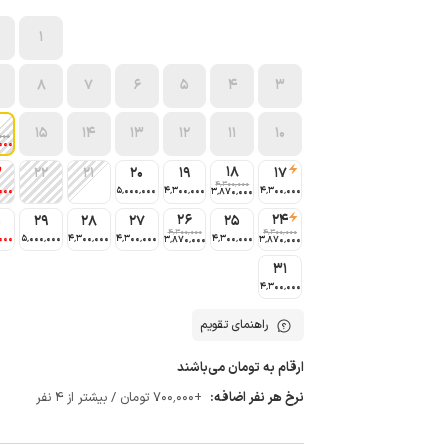
1
8
7
6
5
4
3
15
14
13
12
11
10
000
000
18
3
22
21
20
19
17
4٬300٬000
000
5٬000٬000
4٬300٬000
4٬300٬000
3٬870٬000
26
24
0
29
28
27
25
4٬300٬000
4٬300٬000
000
5٬000٬000
4٬300٬000
4٬300٬000
4٬300٬000
3٬870٬000
3٬870٬000
31
4٬300٬000
راهنمای تقویم
ارقام به تومان می‌باشند
نرخ هر نفر اضافه:
+700٬000 تومان / بیشتر از 4 نفر