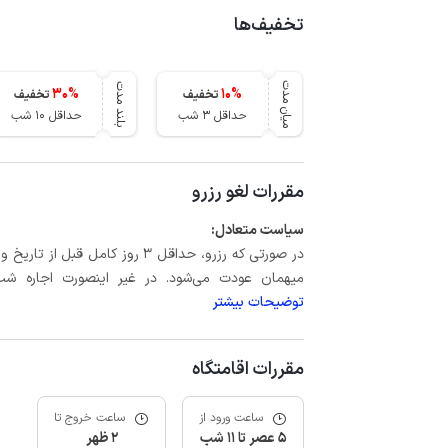
تخفیف‌ها
میان مدت
بلند مدت
30
%
10
%
تخفیف
تخفیف
حداقل 3 شب
حداقل 10 شب
مقررات لغو رزرو
سیاست متعادل:
میهمان عودت می‌شود. در غیر اینصورت اجاره شب اول بعلاوه حداکثر 15 درص
توضیحات بیشتر
مقررات اقامتگاه
ساعت ورود از
ساعت خروج تا
5 عصر تا 11 شب
2 ظهر