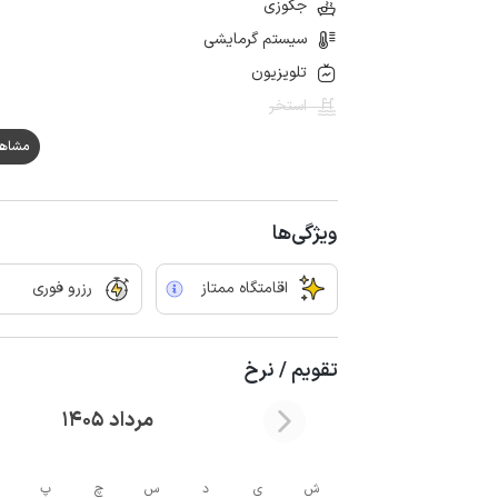
جکوزی
سیستم گرمایشی
تلویزیون
استخر
مشاهده ه
ویژگی‌ها
اقامتگاه ممتاز
رزرو فوری
تقویم / نرخ
مرداد 1405
ش
ی
د
س
چ
پ