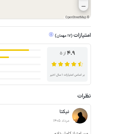
OpenStreetMap
©
امتیازات
(
17
مهمان
)
4.9
از ۵
بر اساس امتیازات ۱ سال اخیر
نظرات
نیکتا
مرداد 1405
من امتیاز کامل دادم