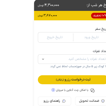
خ هر شب از
:
4٬300٬000
تومان
3٬870٬000
1 تخفیف
تومان
ریخ سفر
تاریخ ورود
تاریخ خروج
داد نفرات
.
ثبت درخواست رزرو
(رایگان)
با امکان چت آنلاین با میزبان
ضمانت تحویل
راهنمای رزرو