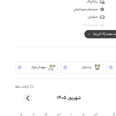
پارکینگ
سیستم سرمایش
مبلمان
میز بیلیارد
مه (18 گزینه)
پت‌نواز
مهمان‌نواز
گزارش خطا
شهریور 1405
ج
ش
ی
د
س
چ
پ
ج