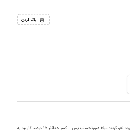
پاک کردن
در صورتی که رزرو، حداقل 3 روز کامل قبل از تاریخ ورود لغو گردد؛ مبلغ صورتحساب پس از کسر حداکثر 15 درصد کارمزد به