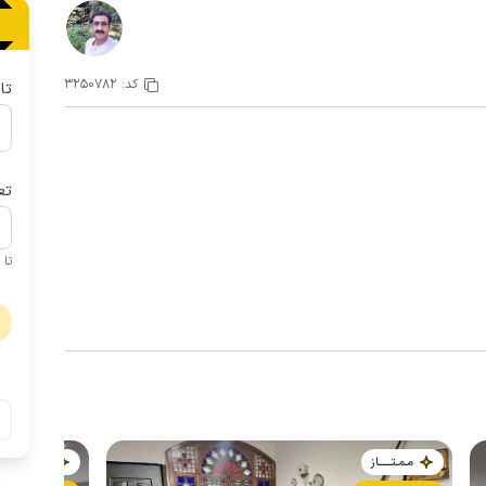
کد:
3250782
تا
تع
تا 1 کودک زیر 5 سال در صورتحساب لحاظ نمی گردد
مـمـتــــــاز
مـمـتــــــاز