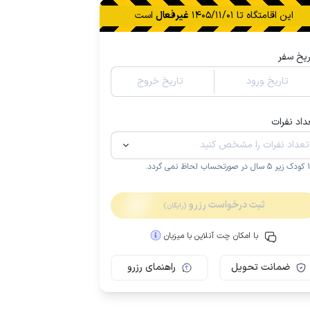
این اقامتگاه تا
1405/11/01
غیرفعال
است
ریخ سفر
تاریخ ورود
تاریخ خروج
داد نفرات
.
ثبت درخواست رزرو
(رایگان)
با امکان چت آنلاین با میزبان
ضمانت تحویل
راهنمای رزرو
مـمـتــــــاز