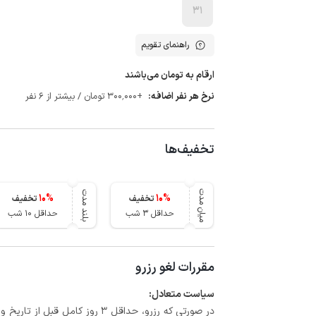
31
راهنمای تقویم
ارقام به تومان می‌باشند
نرخ هر نفر اضافه:
+300٬000 تومان / بیشتر از 6 نفر
تخفیف‌ها
میان مدت
بلند مدت
10
%
10
%
تخفیف
تخفیف
حداقل 3 شب
حداقل 10 شب
مقررات لغو رزرو
سیاست متعادل: