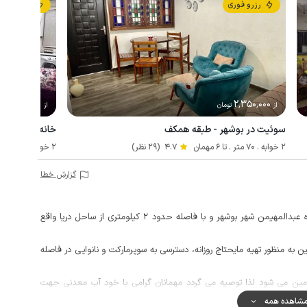
رزرو فوری
رزرو فوری
1٬900٬000
2٬350٬000
از
تومان
از
توم
سوئیت در بوشهر - طبقه همکف
خانه ویلایی در 
2 خوابه . 70 متر . تا 6 مهمان
4.7
(29 نظر)
2 خوابه . 140 متر . تا 10 مهمان
گزارش خطا
این خانه ویلایی دو خوابه با حیاطی نقلی در محله امامزاده عبدالمهیمن شهر بوشهر و با فاصله حدود 2 کیلومتری از ساحل دریا واقع
 منظور تهیه مایحتاج روزانه، دسترسی به سوپرمارکت و نانوایی در فاصله
 تامین می شود لذا توصیه می گردد مهمانان گرامی با خود آب معدنی جهت
شاهده همه