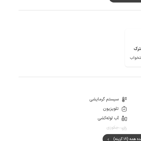
ت در ایرانسل و همراه اول به صورت 4g می باشد.
ان، غار چهل خانه بخشی از جاذبه های دیدنی شهر بوشهر و اطراف آن می
رک
سیستم گرمایشی
تلویزیون
آب لوله‌کشی
جکوزی
مه (18 گزینه)