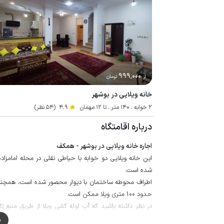
999٬000
از
تومان
خانه ویلایی در بوشهر
2 خوابه . 140 متر . تا 12 مهمان
4.9
(54 نظر)
درباره اقامتگاه
اجاره خانه ویلایی در بوشهر - همکف
شده است.
اطراف محوطه ساختمان با دیوار محصور شده است، همچنین به
حدود 100 متری ویلا ممکن است.
در نظر داشته باشید که آب لوله کشی ویلا از طریق منبع
آشامیدن به همراه داشته باشند.
م