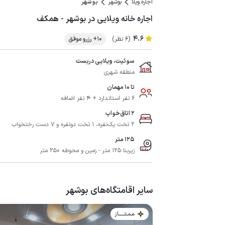
اجاره ویلا
بوشهر
بوشهر
اجاره خانه ویلایی در بوشهر - همکف
4.6
(6 نظر)
10+ رزرو موفق
سوئیت، ویلایی دربست
منطقه شهری
تا 10 مهمان
6 نفر استاندارد + 4 نفر اضافه
2 اتاق‌خواب
2 تخت یک‌نفره، 1 تخت دونفره و 7 دست رختخواب
125 متر
زیربنا 125 متر - زمین و محوطه 250 متر
سایر اقامتگاه‌های بوشهر
مـمـتــــــاز