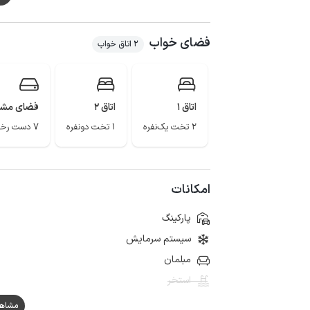
کیفیت خطوط شبکه برای تلفن همراه در مکالمه خوب و پوشش اینترن
عمارت گلشن، گورستان شغاب، گنبد نمکی جاشک، دژ برازج
فضای خواب
باشد.
2 اتاق خواب
اتاق 1
اتاق 2
فضای مشت
2 تخت یک‌نفره
1 تخت دونفره
7 دست رختخواب
امکانات
پارکینگ
سیستم سرمایش
مبلمان
استخر
مشاهده ه