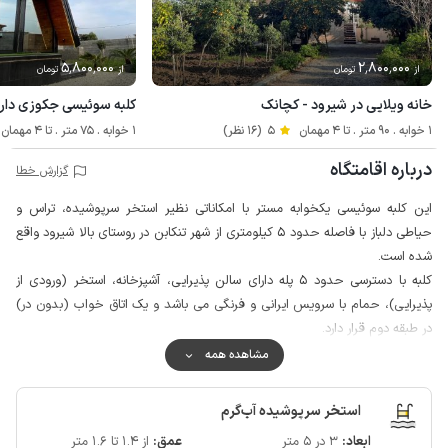
5٬800٬000
2٬800٬000
از
تومان
از
تومان
خانه ویلایی در شیرود - کچانک
کلبه سوئیسی جکوزی دار د
1 خوابه . 90 متر . تا 4 مهمان
5
(16 نظر)
1 خوابه . 75 متر . تا 4 مهمان
درباره اقامتگاه
گزارش خطا
این کلبه سوئیسی یکخوابه مستر با امکاناتی نظیر استخر سرپوشیده، تراس و
حیاطی دلباز با فاصله حدود 5 کیلومتری از شهر تنکابن در روستای بالا شیرود واقع
شده است.
کلبه با دسترسی حدود 5 پله دارای سالن پذیرایی، آشپزخانه، استخر (ورودی از
پذیرایی)، حمام با سرویس ایرانی و فرنگی می باشد و یک اتاق خواب (بدون در)
در طبقه دوم قرار دارد.
محوطه اطراف ویلا از چهار طرف با فنس محصور شده است و سرایدار نیز در
مشاهده همه
همسایگی سکونت دارد، همچنین جهت امنیت بیشتر دورازه ورودی و حیاط مجهز
به دوربین مداربسته می باشد.
استخر سرپوشیده آب‌گرم
مهمانان گرامی می توانند برای تهیه مایحتاج روزانه خود از سوپرمارکت و نانوایی در
ابعاد:
3 در 5 متر
عمق:
از 1.4 تا 1.6 متر