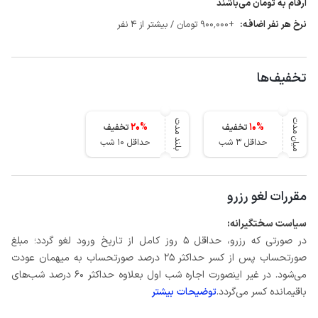
ارقام به تومان می‌باشند
نرخ هر نفر اضافه:
+900٬000 تومان / بیشتر از 4 نفر
تخفیف‌ها
میان مدت
بلند مدت
20
%
10
%
تخفیف
تخفیف
حداقل 3 شب
حداقل 10 شب
مقررات لغو رزرو
سیاست سختگیرانه:
در صورتی که رزرو، حداقل 5 روز کامل از تاریخ ورود لغو گردد؛ مبلغ
صورتحساب پس از کسر حداکثر 25 درصد صورتحساب به میهمان عودت
می‌شود. در غیر اینصورت اجاره شب اول بعلاوه حداکثر 60 درصد شب‌های
باقیمانده کسر می‌گردد.
توضیحات بیشتر