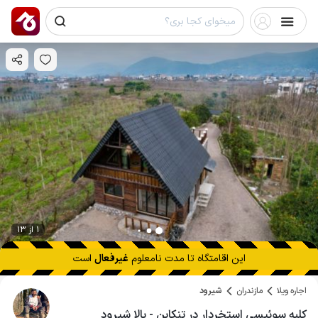
1 از 13
این اقامتگاه تا
مدت نامعلوم
غیرفعال
است
اجاره ویلا
مازندران
شیرود
کلبه سوئیسی استخردار در تنکابن - بالا شیرود