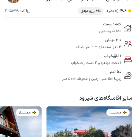
4.6
(5 نظر)
10+ رزرو موفق
کد:
3251779
کلبه دربست
منطقه روستایی
تا 6 مهمان
4 نفر استاندارد + 2 نفر اضافه
1 اتاق‌خواب
1 تخت دونفره و 2 دست رختخواب
150 متر
زیربنا 150 متر - زمین و محوطه 5000 متر
سایر اقامتگاه‌های شیرود
مـمـتــــــاز
مـمـتــــــاز