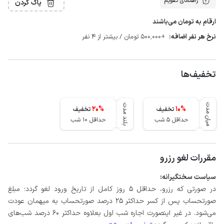
راهنمای تقویم
پاک کردن
ارقام به تومان می‌باشند
نرخ هر نفر اضافه:
+500٬000 تومان / بیشتر از 4 نفر
تخفیف‌ها
میان مدت
بلند مدت
20
%
10
%
تخفیف
تخفیف
حداقل 5 شب
حداقل 10 شب
مقررات لغو رزرو
سیاست سختگیرانه:
در صورتی که رزرو، حداقل 5 روز کامل از تاریخ ورود لغو گردد؛ مبلغ
صورتحساب پس از کسر حداکثر 25 درصد صورتحساب به میهمان عودت
می‌شود. در غیر اینصورت اجاره شب اول بعلاوه حداکثر 60 درصد شب‌های