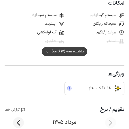
باغ فین کاشان و خانه های تاریخی نظیر بروجردی ها، طباطبایی ها و ... نیز در
امکانات
فاصله 15 الی 20 کیلومتری اقامتگاه قرار دارند.
سیستم گرمایشی
سیستم سرمایش
صبحانه رایگان
اینترنت
سرایدار/نگهبان
آب لوله‌کشی
استخر
جکوزی
مشاهده همه (17 گزینه)
ویژگی‌ها
اقامتگاه ممتاز
تقویم / نرخ
گزارش خطا
مرداد 1405