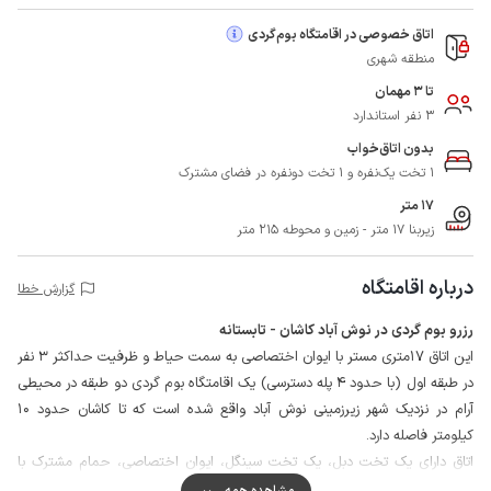
اتاق خصوصی در اقامتگاه بوم‌گردی
منطقه شهری
تا 3 مهمان
3 نفر استاندارد
بدون اتاق‌خواب
1 تخت یک‌نفره و 1 تخت دونفره در فضای مشترک
17 متر
زیربنا 17 متر - زمین و محوطه 215 متر
درباره اقامتگاه
گزارش خطا
رزرو بوم گردی در نوش آباد کاشان - تابستانه
این اتاق 17متری مستر با ایوان اختصاصی به سمت حیاط و ظرفیت حداکثر 3 نفر
در طبقه اول (با حدود 4 پله دسترسی) یک اقامتگاه بوم گردی دو طبقه در محیطی
آرام در نزدیک شهر زیرزمینی نوش آباد واقع شده است که تا کاشان حدود 10
کیلومتر فاصله دارد.
اتاق دارای یک تخت دبل، یک تخت سینگل، ایوان اختصاصی، حمام مشترک با
سرویس فرنگی اختصاصی و یخچال می باشد و مشاعات اقامتگاه نیز شامل
مشاهده همه