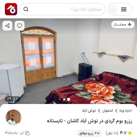
مـمـتــــــاز
1 از 22
اجاره ویلا
اصفهان
نوش آباد
رزرو بوم گردی در نوش آباد کاشان - تابستانه
4.7
(10 نظر)
10+ رزرو موفق
کد:
3181080