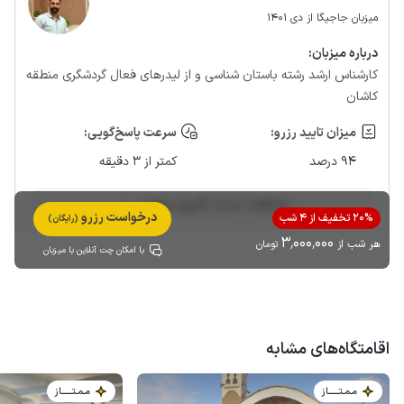
میزبان جاجیگا از دی 1401
درباره‌ میزبان:
کارشناس ارشد رشته باستان شناسی و از لیدرهای فعال گردشگری منطقه
کاشان
میزان تایید رزرو:
سرعت پاسخ‌گویی:
94 درصد
کمتر از 3 دقیقه
مشاهده حساب کاربری میزبان
درخواست رزرو
20% تخفیف از 4 شب
(رایگان)
3٬000٬000
هر شب از
تومان
با امکان چت آنلاین با میزبان
اقامتگاه‌های مشابه
مـمـتــــــاز
مـمـتــــــاز