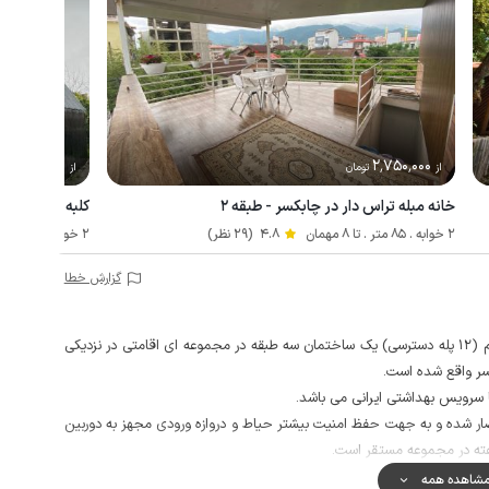
3٬500٬000
2٬750٬000
از
تومان
از
تو
خانه مبله تراس دار در چابکسر - طبقه ۲
کلبه سوئیسی ج
2 خوابه . 85 متر . تا 8 مهمان
4.8
(29 نظر)
2 خوابه . 56 متر . تا 4 مهمان
گزارش خطا
این خانه مبله دو خوابه با پنجره های رو به دریا در طبقه دوم (12 پله دسترسی) یک ساختمان سه طبقه در مجموعه ای اقامتی در نزدیکی
ا سرویس بهداشتی ایرانی می باشد.
شده و به جهت حفظ امنیت بیشتر حیاط و دروازه ورودی مجهز به دوربین
 مجموعه می باشد که با سایر میهمانان به صورت مشترک استفاده می شود.
شاهده همه