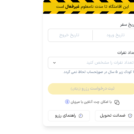
این اقامتگاه تا
مدت نامعلوم
غیرفعال
است
ریخ سفر
تاریخ ورود
تاریخ خروج
داد نفرات
.
ثبت درخواست رزرو
(رایگان)
با امکان چت آنلاین با میزبان
ضمانت تحویل
راهنمای رزرو
مـمـتــــــاز