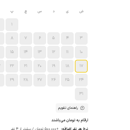
ش
ی
د
س
چ
پ
1
8
7
6
5
4
3
15
14
13
12
11
10
3
22
21
20
19
18
17
0
29
28
27
26
25
24
31
راهنمای تقویم
ارقام به تومان می‌باشند
نرخ هر نفر اضافه:
+500٬000 تومان / بیشتر از 4 نفر