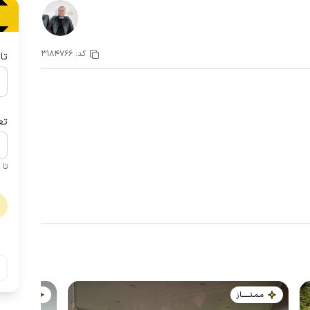
کد:
3184766
تا
تع
تا 1 کودک زیر 5 سال در صورتحساب لحاظ نمی گردد
مـمـتــــــاز
مـمـتــــــاز