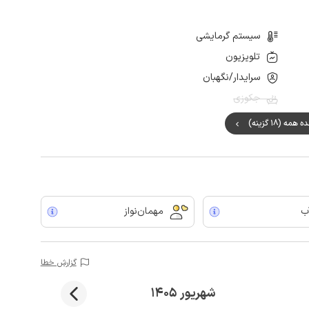
سیستم گرمایشی
تلویزیون
سرایدار/نگهبان
جکوزی
مه (18 گزینه)
ب
مهمان‌نواز
گزارش خطا
شهریور 1405