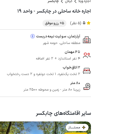
اجاره ویلا
گیلان
چابکسر
اجاره خانه ساحلی در چابکسر - واحد ۱۹
5
(5 نظر)
5+ رزرو موفق
آپارتمان، سوئیت نیمه دربست
منطقه ساحلی، حومه شهر
تا 6 مهمان
4 نفر استاندارد + 2 نفر اضافه
2 اتاق‌خواب
2 تخت یک‌نفره، 1 تخت دونفره و 2 دست رختخواب
80 متر
زیربنا 80 متر - زمین و محوطه 2500 متر
سایر اقامتگاه‌های چابکسر
مـمـتــــــاز