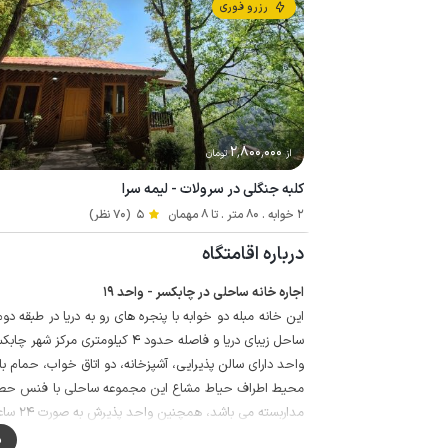
رزرو فوری
2٬800٬000
از
تومان
کلبه جنگلی در سرولات - لیمه سرا
2 خوابه . 80 متر . تا 8 مهمان
5
(70 نظر)
درباره اقامتگاه
اجاره خانه ساحلی در چابکسر - واحد 19
ساحل زیبای دریا و فاصله حدود 4 کیلومتری مرکز شهر چابکسر واقع شده است.
واحد دارای سالن پذیرایی، آشپزخانه، دو اتاق خواب، حمام ب
محیط اطراف حیاط مشاع این مجموعه ساحلی با فنس حصار 
مداربسته می باشد، همچنین واحد پذیرش به صورت 24 ساعته در مجموعه مستقر است.
حیاط سرسبز، محوطه پارکینگ، آلاچیق و باربیکیو از مشاعات
م