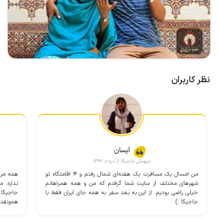
نظر کاربران
آیسان
میهمان جاجیگا از مرداد 1399
من امسال یک مسافرت یک هفته‌ای شمال رفتم و ۴ اقامتگاه تو
همه مر
شهرهای مختلف از سایت شما گرفتم که من و همه همراهانم
نداره. م
خیلی راضی بودیم. از این به بعد سفر به همه جای ایران فقط با
جاجیگا 
جاجیگا :)
همونقدر 