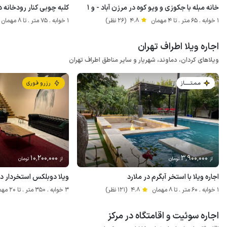
خانه مبله با جکوزی و ویو کوه در مرزن آباد - و ۱
کلبه چوبی کنار رودخانه د
1 خوابه . 65 متر . تا 4 مهمان
4.8
(26 نظر)
1 خوابه . 75 متر . تا 8 مهمان
اجاره ویلا اطراف تهران
ویلاهای کردان، دماوند، شهریار و سایر مناطق اطراف تهران
مـمـتــــــاز
رزرو فوری
10٬200٬000
3٬900٬000
از
تومان
از
تومان
اجاره ویلا با استخر آبگرم در ملارد
ویلا دوبلکس استخردار د
1 خوابه . 60 متر . تا 8 مهمان
4.8
(121 نظر)
3 خوابه . 350 متر . تا 20 مهمان
اجاره سوئیت و اقامتگاه در مرکز