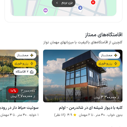
بزن بریم
اقامتگاه‌های ممتاز
گلچینی از اﻗﺎﻣﺘﮕﺎه‌ﻫﺎی ﺑﺎکیفیت ﺑﺎ میزبانهای مهمان نواز
مـمـتــــــاز
مـمـتــــــاز
رزرو فوری
رزرو فوری
2 اقامتگاه
3٬000٬000
10%
2٬700٬000
3٬300٬000
از
تومان
از
تومان
کلبه با دیوار شیشه ای در شاندرمن - اولم
سوئیت حیاط دار در رودب
بدون خواب . 40 متر . تا 2 مهمان
4.9
(18 نظر)
1 خوابه . 40 متر . تا 4 مهمان