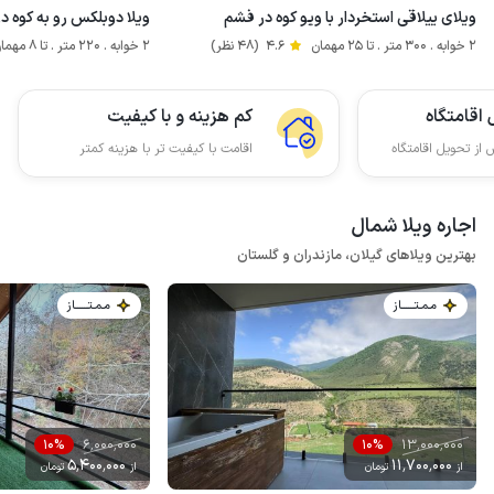
ویلای ییلاقی استخردار با ویو کوه در فشم
ویلا دوبلکس رو به کوه در
2 خوابه . 300 متر . تا 25 مهمان
4.6
(48 نظر)
2 خوابه . 220 متر . تا 8 مهمان
اقامتگاه
کم هزینه و با کیفیت
 از تحویل اقامتگاه
اقامت با کیفیت تر با هزینه کمتر
اجاره ویلا شمال
بهترین ویلاهای گیلان، مازندران و گلستان
مـمـتــــــاز
مـمـتــــــاز
6٬000٬000
13٬000٬000
10%
10%
5٬400٬000
11٬700٬000
از
تومان
از
تومان