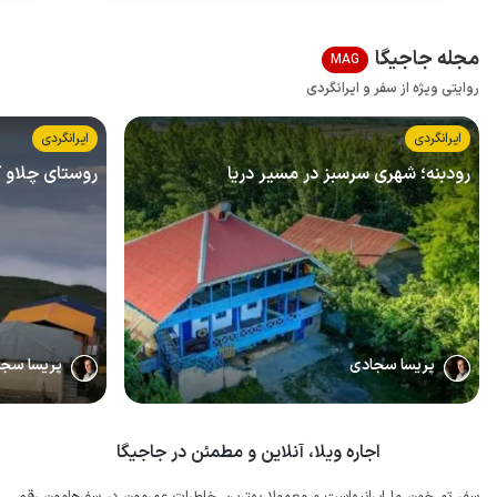
مجله جاجیگا
MAG
روایتی ویژه از سفر و ایرانگردی
ایرانگردی
ایرانگردی
رودبنه؛ شهری سرسبز در مسیر دریا
روستای چلاو 
پریسا سجادی
پریسا سج
اجاره ویلا، آنلاین و مطمئن در جاجیگا
سفر تو خون ما ایرانیهاست و معمولا بهترین خاطرات عمرمون در سفرهامون رقم