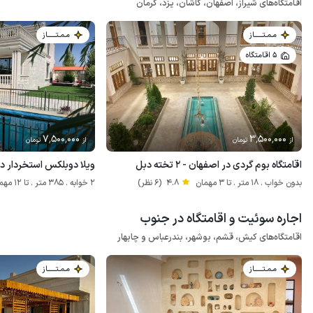
اقامتگاه‌های شیراز، اصفهان، کاشان، یزد، کرمان
مـمـتــــــاز
مـمـتــــــاز
5 اقامتگاه
7٬500٬000
3٬500٬000
از
تومان
از
تومان
اقامتگاه بوم گردی در اصفهان - ۲ تخته دبل
ویلا دوبلکس استخردار در
بدون خواب . 18 متر . تا 3 مهمان
4.8
(6 نظر)
2 خوابه . 385 متر . تا 12 مهمان
اجاره سوئیت و اقامتگاه در جنوب
اقامتگاه‌های کیش، قشم، بوشهر، بندرعباس و چابهار
مـمـتــــــاز
مـمـتــــــاز