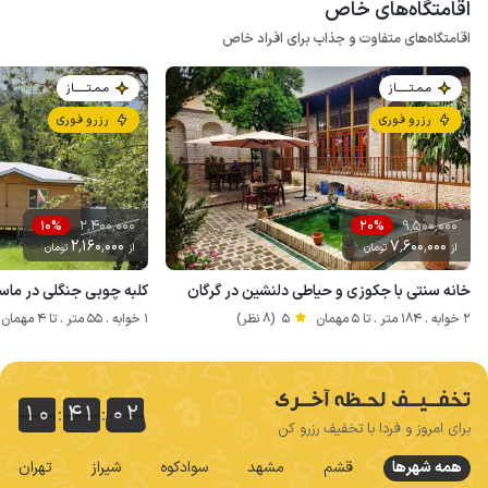
اقامتگاه‌های خاص
اﻗﺎﻣﺘﮕﺎه‌ﻫﺎی متفاوت و جذاب ﺑﺮای اﻓﺮاد ﺧﺎص
مـمـتــــــاز
مـمـتــــــاز
رزرو فوری
رزرو فوری
2٬400٬000
9٬500٬000
10%
20%
2٬160٬000
7٬600٬000
از
تومان
از
تومان
خانه سنتی با جکوزی و حیاطی دلنشین در گرگان
کلبه چوبی جنگلی در ماس
2 خوابه . 184 متر . تا 5 مهمان
5
(8 نظر)
1 خوابه . 55 متر . تا 4 مهمان
10
41
02
01
10
:
41
:
01
03
02
برای امروز و فردا با تخفیف رزرو کن
همه شهرها
قشم
مشهد
سوادکوه
شیراز
تهران