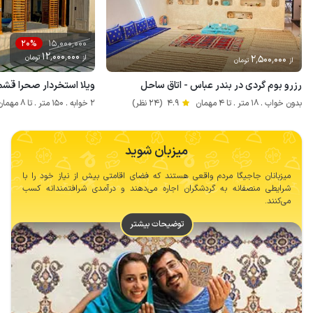
15٬000٬000
20%
12٬000٬000
2٬500٬000
از
تومان
از
تومان
رزرو بوم گردی در بندر عباس - اتاق ساحل
ویلا استخردار صحرا قشم
بدون خواب . 18 متر . تا 4 مهمان
4.9
(24 نظر)
2 خوابه . 150 متر . تا 8 مهمان
میزبان شوید
میزبانان جاجیگا مردم واقعی هستند که فضای اقامتی بیش از نیاز خود را با
شرایطی منصفانه به گردشگران اجاره می‌دهند و درآمدی شرافتمندانه کسب
می‌کنند.
توضیحات بیشتر